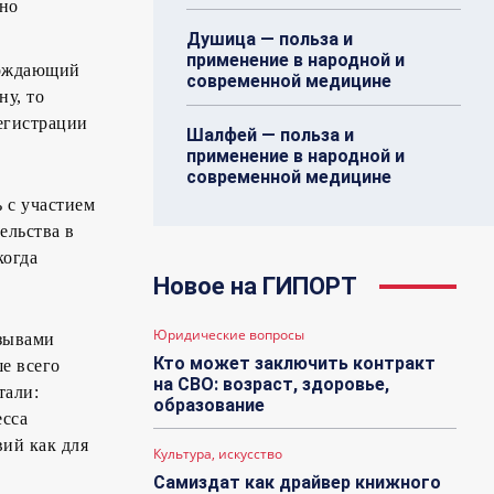
ьно
Душица — польза и
применение в народной и
ерждающий
современной медицине
ну, то
регистрации
Шалфей — польза и
применение в народной и
современной медицине
 с участием
ельства в
когда
Новое на ГИПОРТ
Юридические вопросы
зывами
Кто может заключить контракт
е всего
на СВО: возраст, здоровье,
тали:
образование
есса
вий как для
Культура, искусство
Самиздат как драйвер книжного