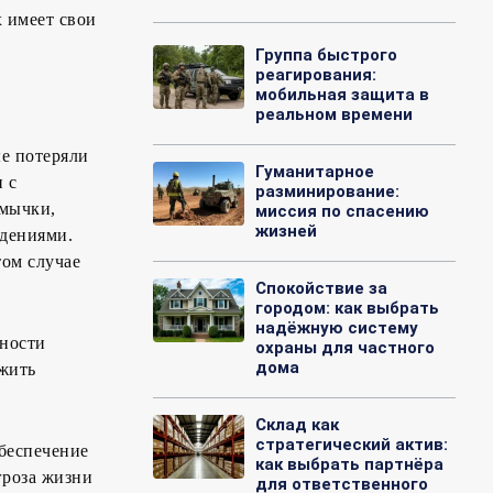
х имеет свои
Группа быстрого
реагирования:
мобильная защита в
реальном времени
ые потеряли
Гуманитарное
 с
разминирование:
тмычки,
миссия по спасению
жизней
ждениями.
том случае
Спокойствие за
городом: как выбрать
надёжную систему
жности
охраны для частного
дома
ожить
Склад как
стратегический актив:
обеспечение
как выбрать партнёра
гроза жизни
для ответственного