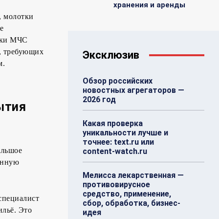
о
хранения и аренды
, молотки
е
ники МЧС
х, требующих
Эксклюзив
м.
Обзор российских
новостных агрегаторов —
2026 год
ытия
Какая проверка
уникальности лучше и
точнее: text.ru или
ольшое
content-watch.ru
анную
Мелисса лекарственная —
противовирусное
средство, применение,
специалист
сбор, обработка, бизнес-
ильё. Это
идея