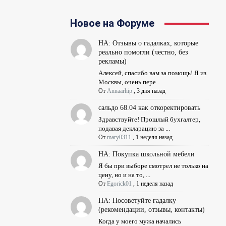
Новое на Форуме
НА: Отзывы о гадалках, которые
реально помогли (честно, без
рекламы)
Алексей, спасибо вам за помощь! Я из
Москвы, очень пере...
От
Annaarhip
,
3 дня назад
сальдо 68.04 как откоректировать
Здравствуйте! Прошлый бухгалтер,
подавая декларацию за ...
От
mary0311
,
1 неделя назад
НА: Покупка школьной мебели
Я бы при выборе смотрел не только на
цену, но и на то, ...
От
Egorick01
,
1 неделя назад
НА: Посоветуйте гадалку
(рекомендации, отзывы, контакты)
Когда у моего мужа начались