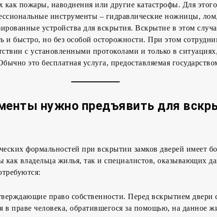
х как пожары, наводнения или другие катастрофы. Для этог
ессиональные инструменты – гидравлические ножницы, лом
ированные устройства для вскрытия. Вскрытие в этом случа
ть и быстро, но без особой осторожности. При этом сотруд
тствии с установленными протоколами и только в ситуация
Обычно это бесплатная услуга, предоставляемая государство
менты нужно предъявить для вскр
еских формальностей при вскрытии замков дверей имеет б
ы как владельца жилья, так и специалистов, оказывающих д
отребуются:
верждающие право собственности. Перед вскрытием двери 
я в праве человека, обратившегося за помощью, на данное ж