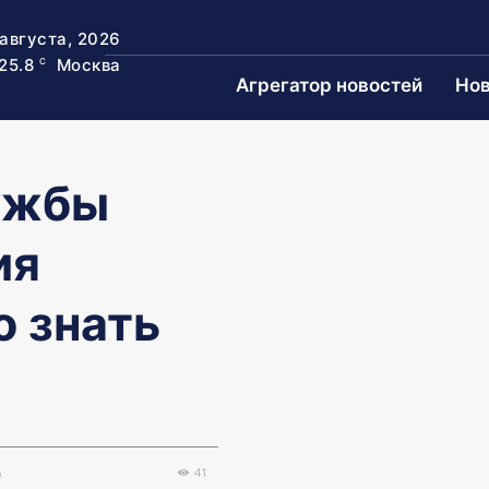
 августа, 2026
25.8
Москва
C
Агрегатор новостей
Нов
ужбы
ия
о знать
41
0