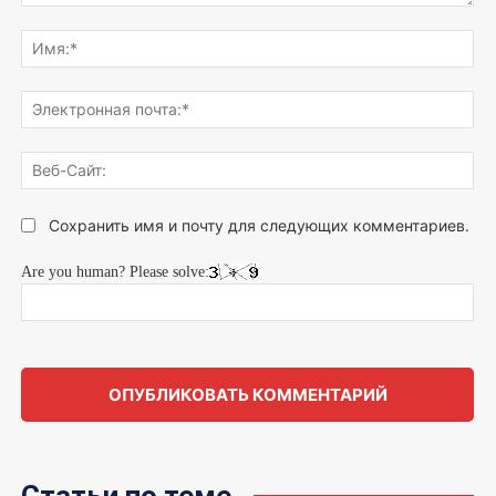
Напишите,
что
Им
думаете...
Эле
поч
Веб
Сай
Сохранить имя и почту для следующих комментариев.
Are you human? Please solve: