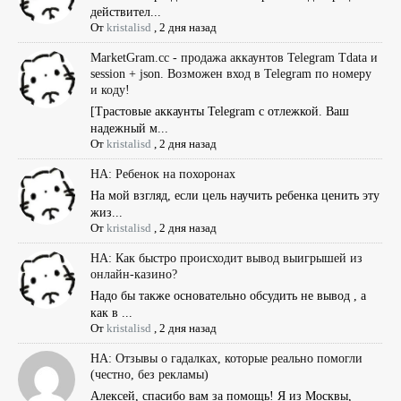
действител...
От
kristalisd
,
2 дня назад
MarketGram.cc - продажа аккаунтов Telegram Tdata и
session + json. Возможен вход в Telegram по номеру
и коду!
[Tрастовые аккаунты Telegram с отлежкой. Ваш
надежный м...
От
kristalisd
,
2 дня назад
НА: Ребенок на похоронах
На мой взгляд, если цель научить ребенка ценить эту
жиз...
От
kristalisd
,
2 дня назад
НА: Как быстро происходит вывод выигрышей из
онлайн-казино?
Надо бы также основательно обсудить не вывод , а
как в ...
От
kristalisd
,
2 дня назад
НА: Отзывы о гадалках, которые реально помогли
(честно, без рекламы)
Алексей, спасибо вам за помощь! Я из Москвы,