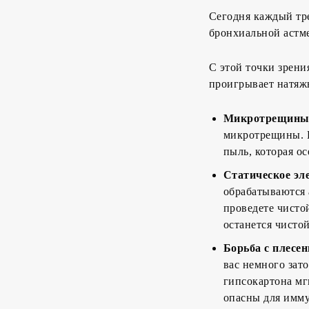
Сегодня каждый тре
бронхиальной астме
С этой точки зрен
проигрывает натяж
Микротрещины 
микротрещины. В
пыль, которая ос
Статическое эл
обрабатываются 
проведете чисто
останется чистой
Борьба с плесен
вас немного зат
гипсокартона мг
опасны для имму