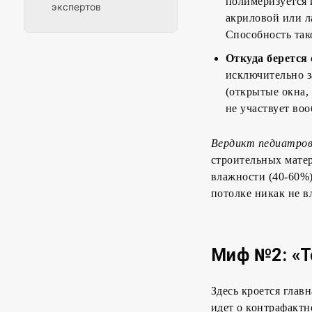
полимеризуется 
экспертов
акриловой или л
Способность так
Откуда берется
исключительно з
(открытые окна,
не участвует воо
Вердикт педиатров
строительных мате
влажности (40-60%)
потолке никак не в
Миф №2: «Т
Здесь кроется глав
идет о контрафакт