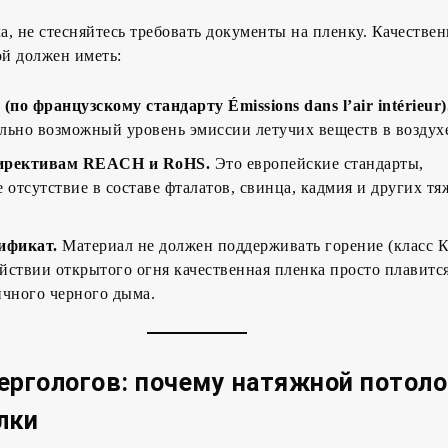
, не стесняйтесь требовать документы на пленку. Качестве
ой должен иметь:
по французскому стандарту Émissions dans l’air intérieur)
льно возможный уровень эмиссии летучих веществ в воздух
директивам REACH и RoHS.
Это европейские стандарты,
отсутствие в составе фталатов, свинца, кадмия и других т
ификат.
Материал не должен поддерживать горение (класс 
йствии открытого огня качественная пленка просто плавится 
ичного черного дыма.
ергологов: почему натяжной потол
лки