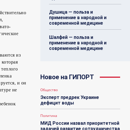
Душица — польза и
ействительно
применение в народной и
л,
современной медицине
вато-
ргические
Шалфей — польза и
применение в народной и
современной медицине
ваются из
 которая
 теплого
пленка
Новое на ГИПОРТ
руется, и он
атуре не
Общество
Эксперт предрек Украине
дефицит воды
ребенок
Политика
МИД России назвал приоритетной
задачей развитие сотрудничества