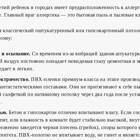
тий ребенок в городах имеет предрасположенность к аллер
. Главный враг аллергика — это бытовая пыль и пылевые к
ия классический оштукатуренный или гипсокартонный потол
ному:
и осыпание.
Со временем из-за вибраций здания штукатурк
 воздух постоянно попадает невидимая глазу цементная и м
едает в легких.
ектричество.
ПВХ-пленки премиум-класса на этапе произво
антистатическими составами. Они не притягивают к себе пы
й салфеткой по натяжному потолку через два года после уста
.
ью.
Бетон и гипсокартон отлично впитывают влагу. Если сос
опят, или влажность в комнате будет стабильно высокой, вну
новенно заведется черная плесень (грибок), споры которого 
нитета. ПВХ-полотно не впитывает воду, не гниет и являетс