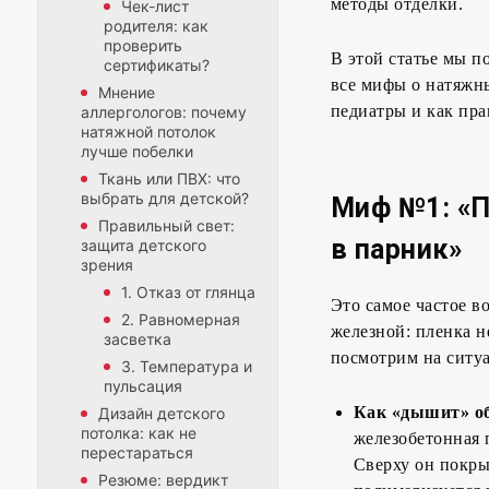
методы отделки.
Чек-лист
родителя: как
проверить
В этой статье мы п
сертификаты?
все мифы о натяжны
Мнение
педиатры и как пра
аллергологов: почему
натяжной потолок
лучше побелки
Ткань или ПВХ: что
выбрать для детской?
Миф №1: «П
Правильный свет:
в парник»
защита детского
зрения
1. Отказ от глянца
Это самое частое 
2. Равномерная
железной: пленка н
засветка
посмотрим на ситуа
3. Температура и
пульсация
Как «дышит» о
Дизайн детского
потолка: как не
железобетонная 
перестараться
Сверху он покры
Резюме: вердикт