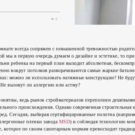
8
омнате всегда сопряжен с повышенной тревожностью родите
ой мы в первую очередь думаем о дизайне и эстетике, то пр
льни ребенка на первый план выходит абсолютная, бескомп
енно вокруг потолков разворачиваются самые жаркие батали
мах: можно ли использовать натяжные конструкции? Не буду
 Не вызовут ли аллергию или астму?
понятны, ведь рынок стройматериалов переполнен дешевым
ельного происхождения. Однако современная строительная 
ред. Сегодня, выбирая сертифицированные полотна (наприм
ллергенные пленки завода
MSD
) и соблюдая технологию мо
е, которое по своим санитарным нормам превосходит тради