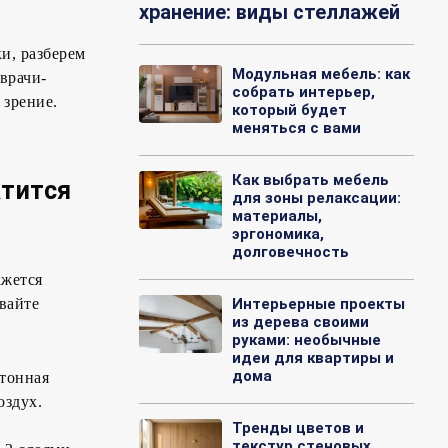
хранение: виды стеллажей
и, разберем
Модульная мебель: как
врачи-
собрать интерьер,
 зрение.
который будет
меняться с вами
Как выбрать мебель
атится
для зоны релаксации:
материалы,
эргономика,
долговечность
ажется
авайте
Интерьерные проекты
из дерева своими
руками: необычные
идеи для квартиры и
дома
тонная
оздух.
Тренды цветов и
текстур стеновых