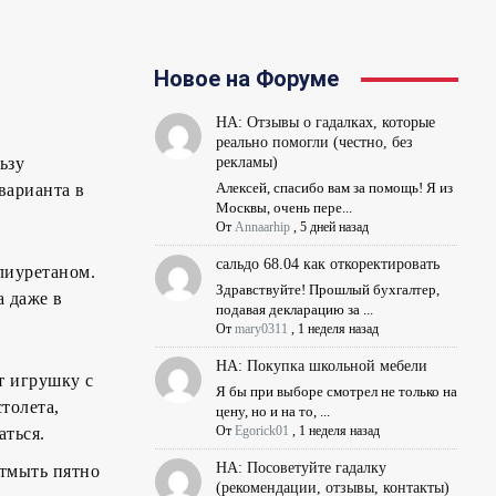
Новое на Форуме
НА: Отзывы о гадалках, которые
реально помогли (честно, без
ьзу
рекламы)
Алексей, спасибо вам за помощь! Я из
варианта в
Москвы, очень пере...
От
Annaarhip
,
5 дней назад
сальдо 68.04 как откоректировать
лиуретаном.
Здравствуйте! Прошлый бухгалтер,
а даже в
подавая декларацию за ...
От
mary0311
,
1 неделя назад
НА: Покупка школьной мебели
т игрушку с
Я бы при выборе смотрел не только на
толета,
цену, но и на то, ...
От
Egorick01
,
1 неделя назад
аться.
НА: Посоветуйте гадалку
отмыть пятно
(рекомендации, отзывы, контакты)