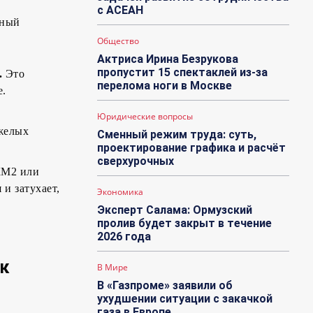
с АСЕАН
нный
Общество
Актриса Ирина Безрукова
пропустит 15 спектаклей из-за
.
Это
перелома ноги в Москве
е.
Юридические вопросы
яжелых
Сменный режим труда: суть,
проектирование графика и расчёт
сверхурочных
КМ2 или
и затухает,
Экономика
Эксперт Салама: Ормузский
пролив будет закрыт в течение
2026 года
ок
В Мире
В «Газпроме» заявили об
ухудшении ситуации с закачкой
газа в Европе