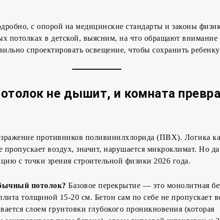
одробно, с опорой на медицинские стандарты и законы физик
х потолках в детской, выясним, на что обращают внимание 
вильно спроектировать освещение, чтобы сохранить ребенку
отолок не дышит, и комната превр
возражение противников поливинилхлорида (ПВХ). Логика к
е пропускает воздух, значит, нарушается микроклимат. Но д
цию с точки зрения строительной физики 2026 года.
бычный потолок?
Базовое перекрытие — это монолитная бе
плита толщиной 15-20 см. Бетон сам по себе не пропускает в
вается слоем грунтовки глубокого проникновения (которая