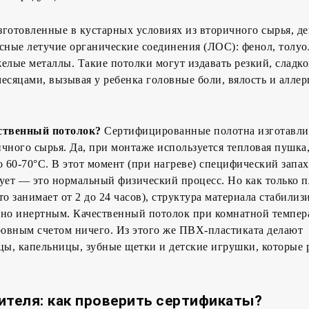
готовленные в кустарных условиях из вторичного сырья, д
сные летучие органические соединения (ЛОС): фенол, толуо
елые металлы. Такие потолки могут издавать резкий, сладко
есяцами, вызывая у ребенка головные боли, вялость и алле
ественный потолок?
Сертифицированные полотна изготавли
чного сырья. Да, при монтаже используется тепловая пушка,
о 60-70°C. В этот момент (при нагреве) специфический запах
ует — это нормальный физический процесс. Но как только 
о занимает от 2 до 24 часов), структура материала стабилизи
тно инертным. Качественный потолок при комнатной темпер
ровным счетом ничего. Из этого же ПВХ-пластиката делают
ы, капельницы, зубные щетки и детские игрушки, которые 
ителя: как проверить сертификаты?