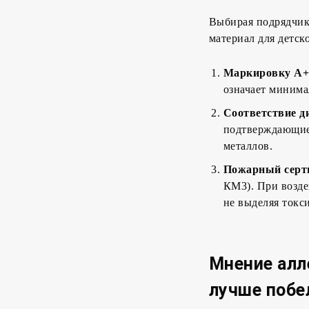
Выбирая подрядчика
материал для детск
Маркировку А+ (
означает минима
Соответствие 
подтверждающие 
металлов.
Пожарный серт
КМ3). При возде
не выделяя токс
Мнение алл
лучше побе