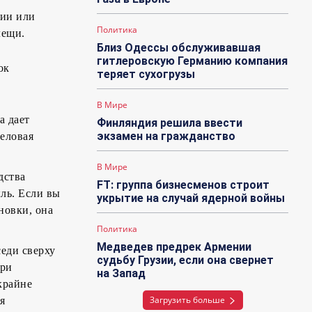
гии или
Политика
лещи.
Близ Одессы обслуживавшая
гитлеровскую Германию компания
ок
теряет сухогрузы
В Мире
а дает
Финляндия решила ввести
экзамен на гражданство
еловая
В Мире
дства
FT: группа бизнесменов строит
ль. Если вы
укрытие на случай ядерной войны
новки, она
Политика
Медведев предрек Армении
еди сверху
судьбу Грузии, если она свернет
три
на Запад
крайне
Загрузить больше
я