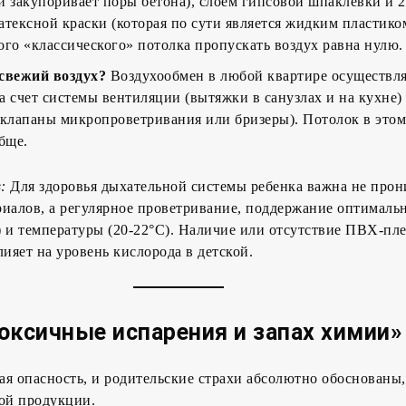
и закупоривает поры бетона), слоем гипсовой шпаклевки и 2
атексной краски (которая по сути является жидким пластико
ого «классического» потолка пропускать воздух равна нулю.
 свежий воздух?
Воздухообмен в любой квартире осуществля
а счет системы вентиляции (вытяжки в санузлах и на кухне)
 клапаны микропроветривания или бризеры). Потолок в этом
бще.
:
Для здоровья дыхательной системы ребенка важна не прон
риалов, а регулярное проветривание, поддержание оптималь
 и температуры (20-22°C). Наличие или отсутствие ПВХ-пл
лияет на уровень кислорода в детской.
оксичные испарения и запах химии»
ная опасность, и родительские страхи абсолютно обоснованы,
ной продукции.