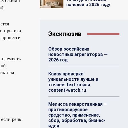
-3 слоями
панелей в 2026 году
м).
ется
 и притока
Эксклюзив
 процессе
Обзор российских
новостных агрегаторов —
ицаемость
2026 год
ной
енки на
Какая проверка
уникальности лучше и
точнее: text.ru или
content-watch.ru
Мелисса лекарственная —
противовирусное
средство, применение,
 если речь
сбор, обработка, бизнес-
идея