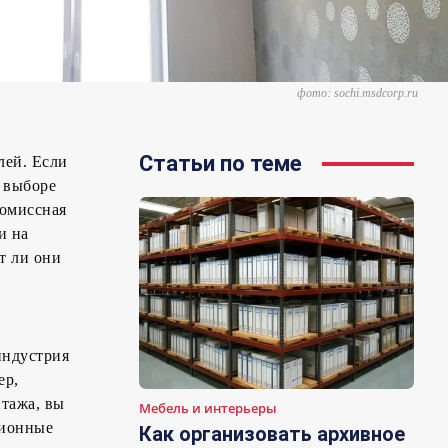
фото: sochi.msdcorp.ru
Статьи по теме
лей. Если
и выборе
ромиссная
и на
т ли они
и
индустрия
ер,
нтажа, вы
Мебель и интерьеры
ционные
Как организовать архивное