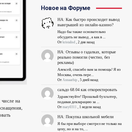
Новое на Форуме
НА: Как быстро происходит вывод
выигрышей из онлайн-казино?
Надо бы также основательно
обсудить не вывод , а как в ...
От
kristalisd
,
2 дня назад
НА: Отзывы о гадалках, которые
реально помогли (честно, без
рекламы)
Алексей, спасибо вам за помощь! Я из
Москвы, очень пере...
От
Annaarhip
,
5 дней назад
сальдо 68.04 как откоректировать
Здравствуйте! Прошлый бухгалтер,
 числе на
подавая декларацию за ...
От
mary0311
,
1 неделя назад
оснащения,
овать
НА: Покупка школьной мебели
Я бы при выборе смотрел не только на
цену, но и на то, ...