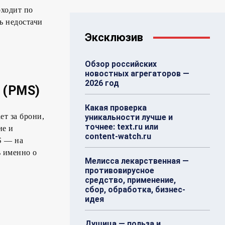
оходит по
ь недостачи
Эксклюзив
Обзор российских
новостных агрегаторов —
2026 год
 (PMS)
Какая проверка
ет за брони,
уникальности лучше и
точнее: text.ru или
ие и
content-watch.ru
S — на
ь именно о
Мелисса лекарственная —
противовирусное
средство, применение,
сбор, обработка, бизнес-
идея
Душица — польза и