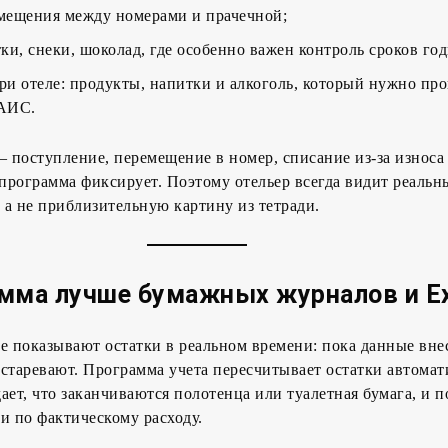
мещения между номерами и прачечной;
ки, снеки, шоколад, где особенно важен контроль сроков год
при отеле: продукты, напитки и алкоголь, который нужно пр
ГАИС.
поступление, перемещение в номер, списание из-за износа
рограмма фиксирует. Поэтому отельер всегда видит реальн
а не приблизительную картину из тетради.
мма лучше бумажных журналов и Ex
е показывают остатки в реальном времени: пока данные вне
старевают. Программа учета пересчитывает остатки автомат
ает, что заканчиваются полотенца или туалетная бумага, и п
и по фактическому расходу.