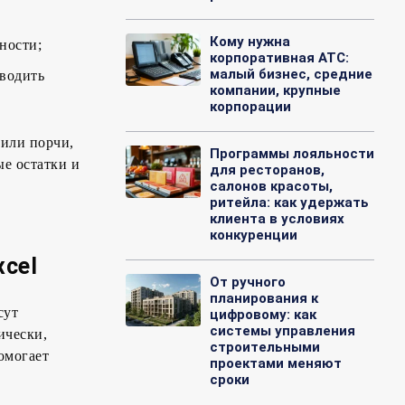
Кому нужна
ности;
корпоративная АТС:
малый бизнес, средние
оводить
компании, крупные
корпорации
 или порчи,
Программы лояльности
ые остатки и
для ресторанов,
салонов красоты,
ритейла: как удержать
клиента в условиях
конкуренции
cel
От ручного
планирования к
сут
цифровому: как
системы управления
ически,
строительными
омогает
проектами меняют
сроки