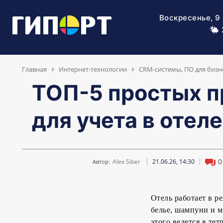
Воскресенье, 9 
Главная
Интернет-технологии
CRM-системы, ПО для бизн
ТОП-5 простых 
для учета в отеле
0
Alex Siber
21.06.26, 14:30
Автор:
Отель работает в р
белье, шампуни и м
этого ведется в те