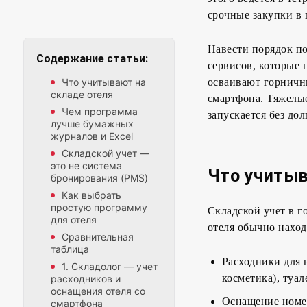
срочные закупки в
Навести порядок по
Содержание статьи:
сервисов, которые 
Что учитывают на
осваивают горничн
складе отеля
смартфона. Тяжелые
Чем программа
запускается без до
лучше бумажных
журналов и Excel
Складской учет —
это не система
Что учитыв
бронирования (PMS)
Как выбрать
простую программу
Складской учет в г
для отеля
отеля обычно наход
Сравнительная
таблица
Расходники для 
1. Складолог — учет
косметика), туал
расходников и
оснащения отеля со
Оснащение номер
смартфона