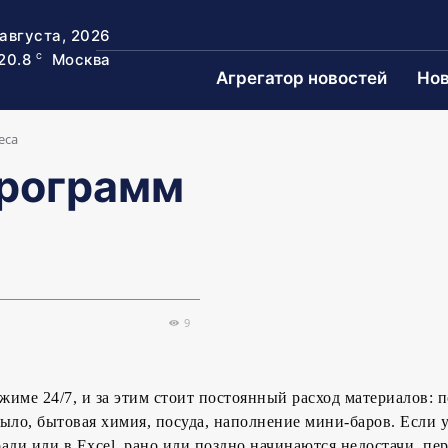
августа, 2026
20.8
Москва
C
Агрегатор новостей
Нов
еса
программ
9
ежиме 24/7, и за этим стоит постоянный расход материалов: 
ыло, бытовая химия, посуда, наполнение мини-баров. Если у
тради или в Excel, рано или поздно начинаются недостачи, пе