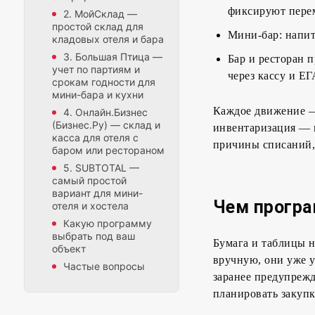
фиксируют пере
2. МойСклад —
простой склад для
Мини-бар: напит
кладовых отеля и бара
3. Большая Птица —
Бар и ресторан 
учет по партиям и
через кассу и Е
срокам годности для
мини-бара и кухни
Каждое движение — 
4. Онлайн.Бизнес
(Бизнес.Ру) — склад и
инвентаризация — п
касса для отеля с
причины списаний, 
баром или рестораном
5. SUBTOTAL —
самый простой
вариант для мини-
Чем програ
отеля и хостела
Какую программу
выбрать под ваш
Бумага и таблицы н
объект
вручную, они уже у
Частые вопросы
заранее предупрежд
планировать закупк