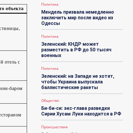
Политика
го объекта
Мендель призвала немедленно
заключить мир после видео из
Одессы
остиницы,
Политика
Зеленский: КНДР может
разместить в РФ до 50 тысяч
военных
й отель с
Политика
Зеленский: на Западе не хотят,
чтобы Украина выпускала
баллистические ракеты
мини-баром
Общество
Би-би-си: экс-глава разведки
Сирии Хусам Луки находится в РФ
естораном
Происшествия