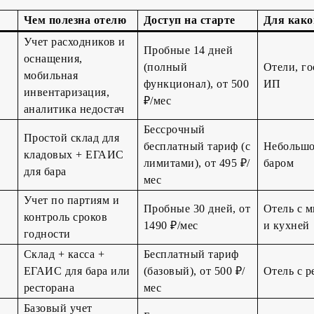
Чем полезна отелю
Доступ на старте
Для како
Учет расходников и
Пробные 14 дней
оснащения,
(полный
Отели, г
мобильная
функционал), от 500
ИП
инвентаризация,
₽/мес
аналитика недостач
Бессрочный
Простой склад для
бесплатный тариф (с
Небольшо
кладовых + ЕГАИС
лимитами), от 495 ₽/
баром
для бара
мес
Учет по партиям и
Пробные 30 дней, от
Отель с 
контроль сроков
1490 ₽/мес
и кухней
годности
Склад + касса +
Бесплатный тариф
ЕГАИС для бара или
(базовый), от 500 ₽/
Отель с р
ресторана
мес
Базовый учет