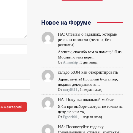
Новое на Форуме
НА: Отзывы о гадалках, которые
реально помогли (честно, без
рекламы)
Веб-
Алексей, спасибо вам за помощь! Я из
Сайт:
Москвы, очень пере...
От
Annaarhip
,
3 дня назад
сальдо 68.04 как откоректировать
Здравствуйте! Прошлый бухгалтер,
подавая декларацию за ...
От
mary0311
,
1 неделя назад
НА: Покупка школьной мебели
Я бы при выборе смотрел не только на
цену, но и на то, ...
От
Egorick01
,
1 неделя назад
НА: Посоветуйте гадалку
(рекомендации, отзывы, контакты)