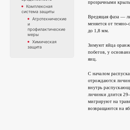
прозрачными крыль
Комплексная
система защиты
Вредящая фаза — ли
Агротехнические
меняется от темно-
и
профилактические
до 1,8 мм.
меры
Химическая
Зимуют яйца оранже
защита
побегов, у основан
яиц.
С началом распуска
отрождаются личинк
внутрь распускающи
личинки длится 29–
мигрируют на травя
возвращаются на яб