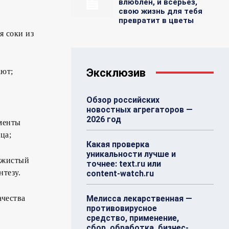
влюблен, и всерьез,
свою жизнь для тебя
превратит в цветы
я соки из
Эксклюзив
ают;
Обзор российских
новостных агрегаторов —
2026 год
ементы
ца;
Какая проверка
уникальности лучше и
сажистый
точнее: text.ru или
тезу.
content-watch.ru
ачества
Мелисса лекарственная —
противовирусное
средство, применение,
сбор, обработка, бизнес-