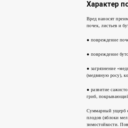
Характер п
Вред наносят преи
почек, листьев и бу
● повреждение поче
● повреждение буто
● загрязнение «ме
(медвяную росу), к
● развитие сажисто
гриб, покрывающий
Суммарный ущерб о
плодов (яблоки ме
зимостойкости. По