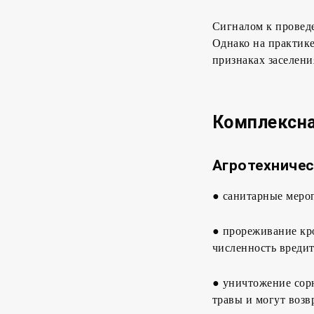
Сигналом к провед
Однако на практик
признаках заселени
Комплексн
Агротехничес
● санитарные мероп
● прореживание кр
численность вредит
● уничтожение сорн
травы и могут возв