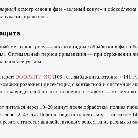
лярный осмотр садов в фазе «зеленый конус» и обособления 
наружения вредителя.
защита
ный метод контроля — инсектицидные обработки в фазе об
ния). Оптимальный период применения — при отрождении ли
ль наиболее уязвим.
парат:
ЭФОРИЯ®, КС
(106 г/л лямбда-цигалотрина + 141 г/
о комбинированный инсектицид с контактной и системной а
ектра вредителей на всех жизненных стадиях — от личинки
т питаться через 10–20 минут после обработки, полная гибе
т через 2–4 часа. Период защитного действия — не менее 14
 резистентности: два действующих вещества из разных хим