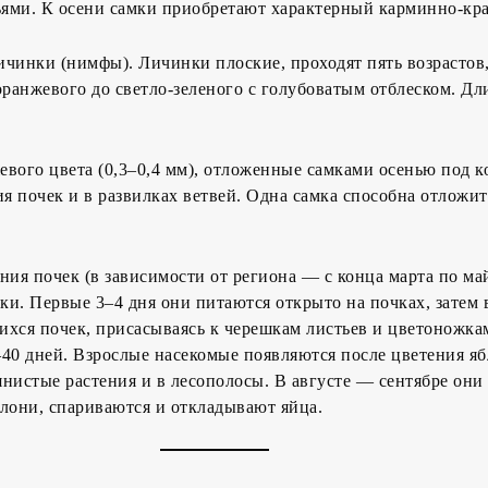
ями. К осени самки приобретают характерный карминно-кра
чинки (нимфы). Личинки плоские, проходят пять возрастов,
оранжевого до светло-зеленого с голубоватым отблеском. Дл
вого цвета (0,3–0,4 мм), отложенные самками осенью под 
ия почек и в развилках ветвей. Одна самка способна отложит
ния почек (в зависимости от региона — с конца марта по май
и. Первые 3–4 дня они питаются открыто на почках, затем
хся почек, присасываясь к черешкам листьев и цветоножка
40 дней. Взрослые насекомые появляются после цветения я
нистые растения и в лесополосы. В августе — сентябре они
лони, спариваются и откладывают яйца.