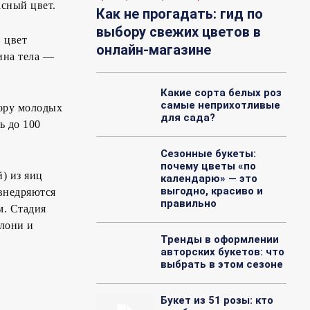
сный цвет.
Как не прогадать: гид по
выбору свежих цветов в
 цвет
онлайн-магазине
ина тела —
Какие сорта белых роз
самые неприхотливые
кору молодых
для сада?
ь до 100
Сезонные букеты:
почему цветы «по
) из яиц
календарю» — это
выгодно, красиво и
 внедряются
правильно
м. Стадия
блони и
Тренды в оформлении
авторских букетов: что
выбрать в этом сезоне
Букет из 51 розы: кто