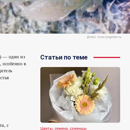
фото: www.syngenta.ru
Статьи по теме
а) — один из
, особенно в
дитель
стья
а, с
Цветы, семена, саженцы