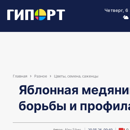
Четверг, 6
Главная
Разное
Цветы, семена, саженцы
Яблонная медяни
борьбы и профил
0
Alex Siber
20.05.26, 09:49
Автор: