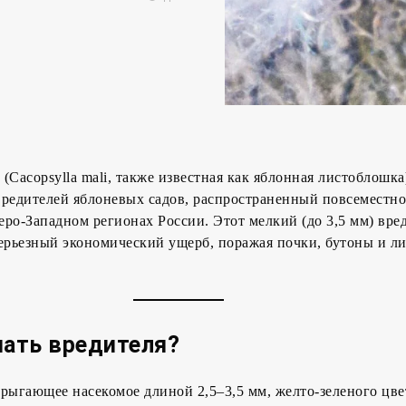
а
(Cacopsylla mali, также известная как яблонная листоблошк
редителей яблоневых садов, распространенный повсеместно
ро-Западном регионах России. Этот мелкий (до 3,5 мм) вре
ерьезный экономический ущерб, поражая почки, бутоны и ли
нать вредителя?
рыгающее насекомое длиной 2,5–3,5 мм, желто-зеленого цвет