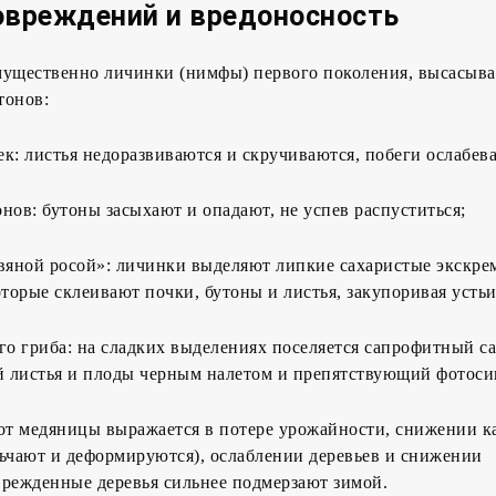
овреждений и вредоносность
мущественно личинки (нимфы) первого поколения, высасыва
тонов:
к: листья недоразвиваются и скручиваются, побеги ослабев
нов: бутоны засыхают и опадают, не успев распуститься;
двяной росой»: личинки выделяют липкие сахаристые экскр
оторые склеивают почки, бутоны и листья, закупоривая устьи
го гриба: на сладких выделениях поселяется сапрофитный 
 листья и плоды черным налетом и препятствующий фотосин
т медяницы выражается в потере урожайности, снижении к
льчают и деформируются), ослаблении деревьев и снижении
врежденные деревья сильнее подмерзают зимой.