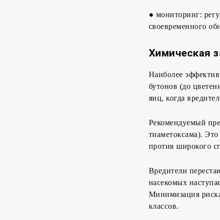
● мониторинг: регу
своевременного об
Химическая 
Наиболее эффектив
бутонов (до цвете
яиц, когда вредите
Рекомендуемый пре
тиаметоксама). Эт
против широкого сп
Вредители перестаю
насекомых наступае
Минимизация риска
классов.