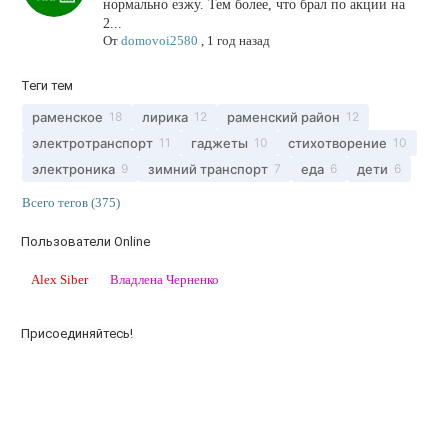
нормально езжу. Тем более, что брал по акции на
2...
От
domovoi2580
,
1 год назад
Теги тем
раменское
лирика
раменский район
18
12
12
электротранспорт
гаджеты
стихотворение
11
10
10
электроника
зимний транспорт
еда
дети
9
7
6
6
Всего тегов (375)
Пользователи Online
Alex Siber
Владлена Черненко
Присоединяйтесь!