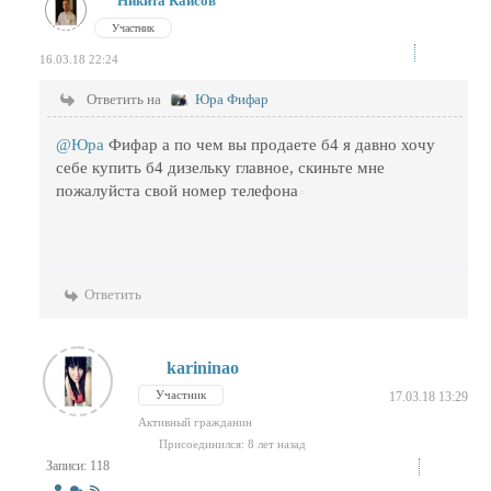
Никита Кайсов
Участник
16.03.18 22:24
Ответить на
Юра Фифар
@Юра
Фифар а по чем вы продаете б4 я давно хочу
себе купить б4 дизельку главное, скиньте мне
пожалуйста свой номер телефона
Ответить
karininao
Участник
17.03.18 13:29
Активный гражданин
Присоединился: 8 лет назад
Записи: 118