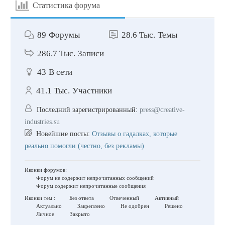
Статистика форума
89
Форумы
28.6 Тыс.
Темы
286.7 Тыс.
Записи
43
В сети
41.1 Тыс.
Участники
Последний зарегистрированный:
press@creative-
industries.su
Новейшие посты:
Отзывы о гадалках, которые
реально помогли (честно, без рекламы)
Иконки форумов:
Форум не содержит непрочитанных сообщений
Форум содержит непрочитанные сообщения
Иконки тем :
Без ответа
Отвеченный
Активный
Актуально
Закреплено
Не одобрен
Решено
Личное
Закрыто