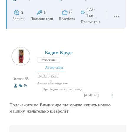
47.6
6
6
0
Тыс.
Записи
Пользователи
Reactions
Просмотры
Вадим Крудс
Участник
Автор темы
16.03.18 15:10
Записи: 55
Активный гражданин
Присоединился: 8 лет назад
[#14028]
Подскажите во Владимире где можно купить новою
машину, желательно шевролет