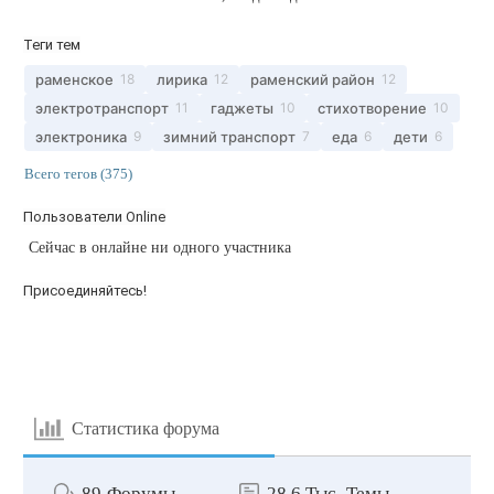
Теги тем
раменское
лирика
раменский район
18
12
12
электротранспорт
гаджеты
стихотворение
11
10
10
электроника
зимний транспорт
еда
дети
9
7
6
6
Всего тегов (375)
Пользователи Online
Сейчас в онлайне ни одного участника
Присоединяйтесь!
Статистика форума
89
Форумы
28.6 Тыс.
Темы