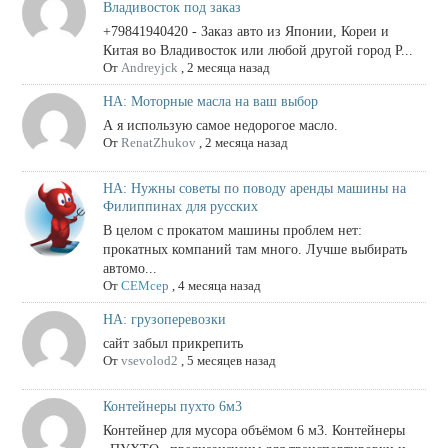
Владивосток под заказ
+79841940420 - Заказ авто из Японии, Кореи и
Китая во Владивосток или любой другой город Р...
От
Andreyjck
,
2 месяца назад
НА: Моторные масла на ваш выбор
А я использую самое недорогое масло.
От
RenatZhukov
,
2 месяца назад
НА: Нужны советы по поводу аренды машины на
Филиппинах для русских
В целом с прокатом машины проблем нет:
прокатных компаний там много. Лучше выбирать
автомо...
От
СЕМсер
,
4 месяца назад
НА: грузоперевозки
сайт забыл прикрепить
От
vsevolod2
,
5 месяцев назад
Контейнеры пухто 6м3
Контейнер для мусора объёмом 6 м3. Контейнеры