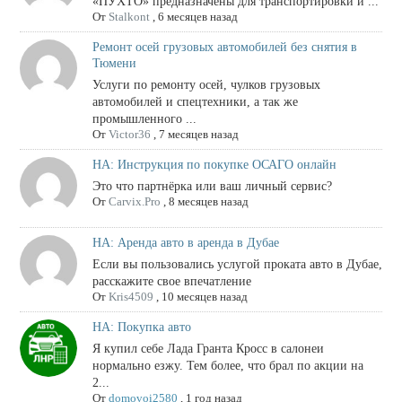
«ПУХТО» предназначены для транспортировки и ...
От
Stalkont
,
6 месяцев назад
Ремонт осей грузовых автомобилей без снятия в
Тюмени
Услуги по ремонту осей, чулков грузовых
автомобилей и спецтехники, а так же
промышленного ...
От
Victor36
,
7 месяцев назад
НА: Инструкция по покупке ОСАГО онлайн
Это что партнёрка или ваш личный сервис?
От
Carvix.Pro
,
8 месяцев назад
НА: Аренда авто в аренда в Дубае
Если вы пользовались услугой проката авто в Дубае,
расскажите свое впечатление
От
Kris4509
,
10 месяцев назад
НА: Покупка авто
Я купил себе Лада Гранта Кросс в салонеи
нормально езжу. Тем более, что брал по акции на
2...
От
domovoi2580
,
1 год назад