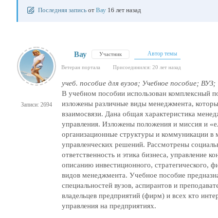
Последняя запись
от
Вау
16 лет назад
Вау
Автор темы
Участник
Ветеран портала
Присоединился: 20 лет назад
учеб. пособие для вузов; Учебное пособие; ВУЗ;
В учебном пособии использован комплексный по
изложены различные виды менеджмента, которые
Записи: 2694
взаимосвязи. Дана общая характеристика мене
управления. Изложены положения и миссия и «е
организационные структуры и коммуникации в 
управленческих решений. Рассмотрены социальн
ответственность и этика бизнеса, управление к
описанию инвестиционного, стратегического, ф
видов менеджмента. Учебное пособие предназна
специальностей вузов, аспирантов и преподават
владельцев предприятий (фирм) и всех кто инт
управления на предприятиях.