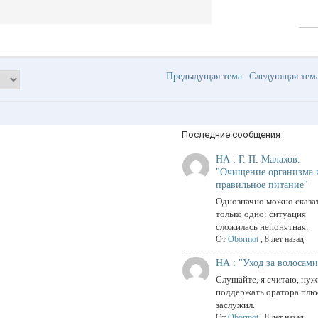
Предыдущая тема
Следующая те
Последние сообщения
НА : Г. П. Малахов.
"Очищение организма 
правильное питание"
Однозначно можно сказа
только одно: ситуация
сложилась непонятная.
От
Obormot
,
8 лет назад
НА : "Уход за волосами
Слушайте, я считаю, ну
поддержать оратора плю
заслужил.
От
Obormot
,
8 лет назад