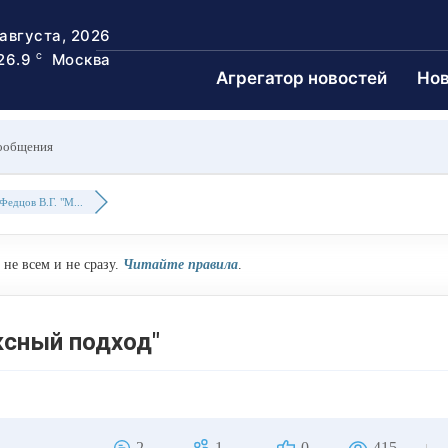
 августа, 2026
26.9
Москва
C
Агрегатор новостей
Нов
ообщения
Федцов В.Г. "М...
не всем и не сразу.
Читайте правила
.
ксный подход"
2
1
0
415