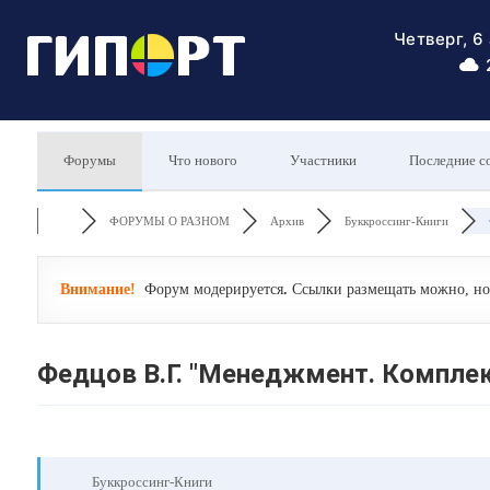
Четверг, 6
Форумы
Что нового
Участники
Последние с
ФОРУМЫ О РАЗНОМ
Архив
Буккроссинг-Книги
Внимание!
Форум модерируется
.
Ссылки размещать можно, но 
Федцов В.Г. "Менеджмент. Компле
Буккроссинг-Книги