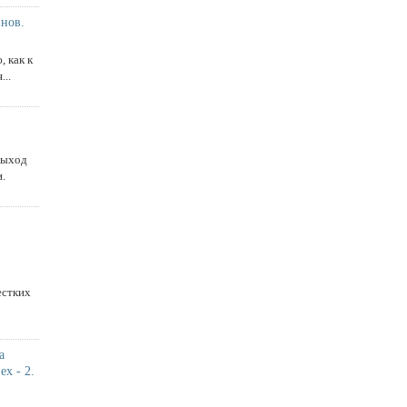
нов.
, как к
...
выход
.
естких
а
ех - 2.