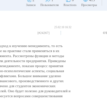
Записи
Пользователи
Reactions
Просмотры
25.02.10 16:32
[#24267]
О
дход к изучению менеджмента, то есть
 на практике стали применяться в их
джмента. Рассмотрены функции и методы
ли деятельности предприятия. Приведены
менеджменте, показан процесс принятия
о-психологические аспекты, социальная
онфликтами. Большое внимание уделено
инансового, производственного и других
чено для студентов экономических
елей. Оно будет полезно для руководителей и
ересуется вопросами совершенствования