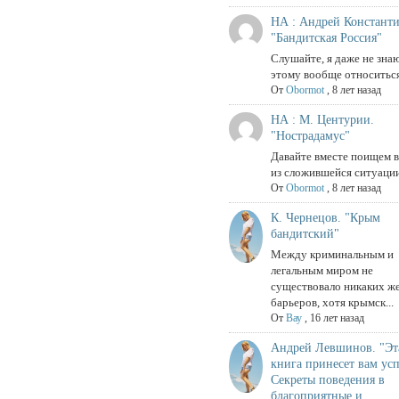
НА : Андрей Константи
"Бандитская Россия"
Слушайте, я даже не знаю
этому вообще относиться
От
Obormot
,
8 лет назад
НА : М. Центурии.
"Нострадамус"
Давайте вместе поищем 
из сложившейся ситуации
От
Obormot
,
8 лет назад
К. Чернецов. "Крым
бандитский"
Между криминальным и
легальным миром не
существовало никаких ж
барьеров, хотя крымск...
От
Вау
,
16 лет назад
Андрей Левшинов. "Эт
книга принесет вам усп
Секреты поведения в
благоприятные и