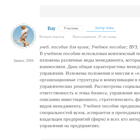
Вау
Автор темы
Участник
Ветеран портала
Присоединился: 20 лет назад
учеб. пособие для вузов; Учебное пособие; ВУЗ;
В учебном пособии использован комплексный по
изложены различные виды менеджмента, которые
Записи: 2694
взаимосвязи. Дана общая характеристика мене
управления. Изложены положения и миссия и «е
организационные структуры и коммуникации в 
управленческих решений. Рассмотрены социальн
ответственность и этика бизнеса, управление к
описанию инвестиционного, стратегического, ф
видов менеджмента. Учебное пособие предназна
специальностей вузов, аспирантов и преподават
владельцев предприятий (фирм) и всех кто инт
управления на предприятиях.