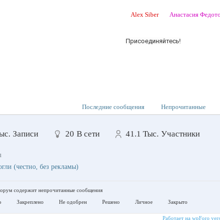
Alex Siber
Анастасия Федот
Присоединяйтесь!
Последние сообщения
Непрочитанные
ыс.
Записи
20
В сети
41.1 Тыс.
Участники
u
гли (честно, без рекламы)
рум содержит непрочитанные сообщения
о
Закреплено
Не одобрен
Решено
Личное
Закрыто
Работает на wpForo vers