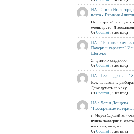
НА : Стихи Нижегород
поэта - Евгения Алюти
Очень круто! Без шуток, 
очень круто! Я восхищен
От
Obormot
,
8 лет назад
НА : "16 типов личнос
Почерк и характер" Ил
Щеголев
Я принял к сведению.
От
Obormot
,
8 лет назад
НА : Тесс Герритсен "
Нет, я в таком не разбира
Даже думать не хочу.
От
Obormot
,
8 лет назад
НА : Дарья Донцова.
"Несекретные материал
@Мороз Слушайте, я счи
нужно поддержать орат
плюсами, заслужил.
От
Obormot
,
8 лет назад