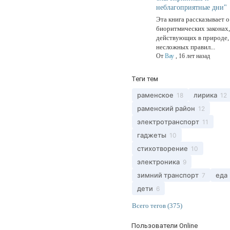
неблагоприятные дни"
Эта книга рассказывает о
биоритмических законах
действующих в природе,
несложных правил...
От
Вау
,
16 лет назад
Теги тем
раменское
лирика
18
12
раменский район
12
электротранспорт
11
гаджеты
10
стихотворение
10
электроника
9
зимний транспорт
еда
7
дети
6
Всего тегов (375)
Пользователи Online