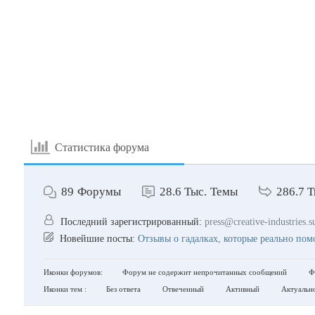
Статистика форума
89
Форумы
28.6 Тыс.
Темы
286.7 Т
Последний зарегистрированный:
press@creative-industries.s
Новейшие посты:
Отзывы о гадалках, которые реально помо
Иконки форумов:
Форум не содержит непрочитанных сообщений
Фо
Иконки тем :
Без ответа
Отвеченный
Активный
Актуальн