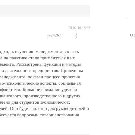
25.02.10 16:32
[#24267]
О
дход к изучению менеджмента, то есть
 на практике стали применяться в их
джмента. Рассмотрены функции и методы
ли деятельности предприятия. Приведены
менеджменте, показан процесс принятия
о-психологические аспекты, социальная
онфликтами. Большое внимание уделено
инансового, производственного и других
чено для студентов экономических
елей. Оно будет полезно для руководителей и
ересуется вопросами совершенствования