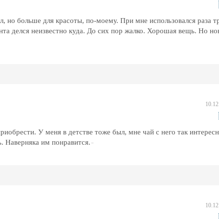
л, но больше для красоты, по-моему. При мне использовался раза т
онта делся неизвестно куда. До сих пор жалко. Хорошая вещь. Но н
10.12
иобрести. У меня в детстве тоже был, мне чай с него так интерес
ь. Наверняка им понравится.
10.12