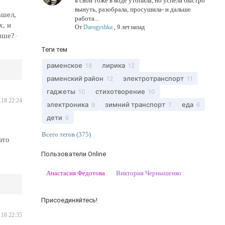
я свой тоже в воде утопила, но успела быстро
вынуть, разобрала, просушила- и дальше
ашел,
работа...
х, и
От
Darogyshka
,
9 лет назад
учше?
Теги тем
раменское
лирика
18
12
раменский район
электротранспорт
12
11
гаджеты
стихотворение
10
10
.18 22:24
электроника
зимний транспорт
еда
9
7
6
дети
6
Всего тегов (375)
это
Пользователи Online
Анастасия Федотова
Виктория Чернышенко
Присоединяйтесь!
.18 22:35