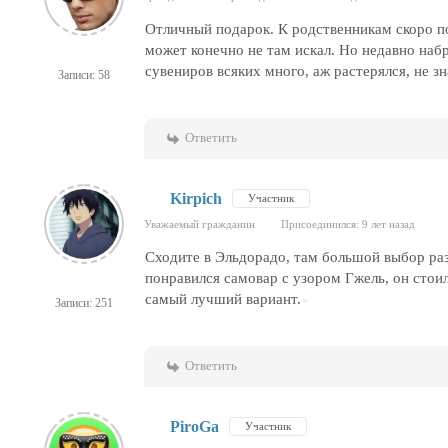
Отличный подарок. К родственникам скоро по
может конечно не там искал. Но недавно набр
сувениров всяких много, аж растерялся, не з
Записи: 58
Ответить
Kirpich
Участник
Уважаемый гражданин
Присоединился: 9 лет назад
Сходите в Эльдорадо, там большой выбор ра
понравился самовар с узором Гжель, он стои
самый лучший вариант.
Записи: 251
Ответить
PiroGa
Участник