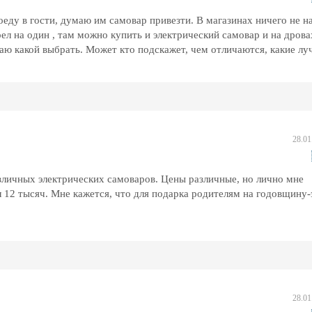
еду в гости, думаю им самовар привезти. В магазинах ничего не н
ел на один , там можно купить и электрический самовар и на дрова
наю какой выбрать. Может кто подскажет, чем отличаются, какие л
28.01
зличных электрических самоваров. Цены различные, но лично мне
л 12 тысяч. Мне кажется, что для подарка родителям на годовщину-
28.01