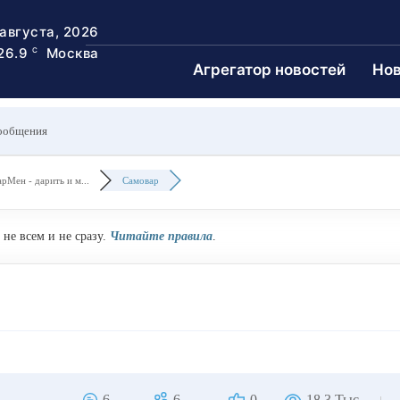
 августа, 2026
26.9
Москва
C
Агрегатор новостей
Нов
ообщения
рМен - дарить и м...
Самовар
не всем и не сразу.
Читайте правила
.
6
6
0
18.3 Тыс.