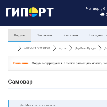
Четверг, 6
Форумы
Что нового
Участники
Последние с
ФОРУМЫ О РАЗНОМ
Архив
ДарМен - Нужды
Да
Внимание!
Форум модерируется
.
Ссылки размещать можно, но 
Самовар
ДарМен - дарить и менять