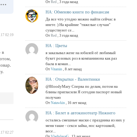
От
Red
,
3 года назад
НА: Обменяю книги по финансам
Да все что угодно можно найти сейчас в
инете. ) На крайние "тяжелые случаи"
существуют се...
.17 02:19
От
Red
,
3 года назад
НА : Цветы
 в
я заказывал жене на юбилей её любимый
букет розовых роз в компанииона как раз
Потом,
была в коман...
мовар.
От
Vitamin
,
8 лет назад
у.
НА : Открытки - Валентинки
@BloodyMary Сперва по делам, потом на
блины пригласили Я сегодня паспорт новый
получаю
От
Natawkin
,
16 лет назад
НА : Билет в автокинотеатр Нижнего
остались смешные маски с праздника из них у
меня такие - секси зайка, нос картошкой,
весе...
.17 02:27
От
VladislavaG
,
13 лет назад