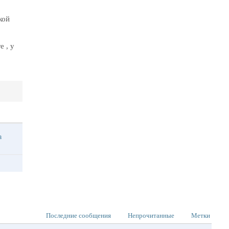
кой
 , у
ма
Последние сообщения
Непрочитанные
Метки