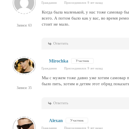
Гражданин
Присоединился: 9 лет назад
Когда была маленькой, у нас тоже самовар бы
всего. А потом было как у вас, во время рем
стоит не мало.
Записи: 63
Ответить
Mirochka
Участник
Гражданин
Присоединился: 9 лет назад
Мы с мужем тоже давно уже хотим самовар пр
было пить, хотим и детям этот обряд показат
Записи: 35
Ответить
Alexan
Участник
Гражданин
Присоединился: 9 лет назад