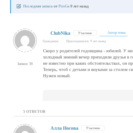
Последняя запись
от
PiroGa
9 лет назад
ClubNika
Автор темы
Участник
Гражданин
Присоединился: 9 лет назад
Скоро у родителей годовщина - юбилей. У ни
холодный зимний вечер приходили друзья в го
не известно при каких обстоятельствах, он п
Записи: 39
Теперь, чтоб с детьми и внуками за столом с
Нужен новый.
5
ОТВЕТОВ
Алла Носова
Участник