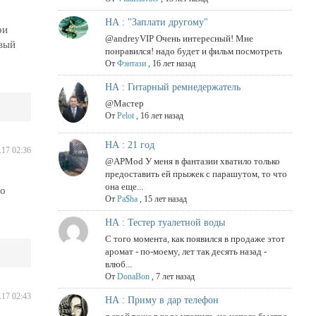
НА : "Заплати другому"
ри
@andreyVIP Очень интересный! Мне
овый
понравился! надо будет и фильм посмотреть
От
Фэнтази
,
16 лет назад
НА : Гитарный ремнедержатель
@Мастер
От
Pelot
,
16 лет назад
НА : 21 год
.17 02:36
@APMod У меня в фантазии хватило только
предоставить ей прыжек с парашутом, то что
она еще...
но
От
Pa$ha
,
15 лет назад
НА : Тестер туалетной воды
С того момента, как появился в продаже этот
аромат - по-моему, лет так десять назад -
влюб...
От
DonaBon
,
7 лет назад
.17 02:43
НА : Приму в дар телефон