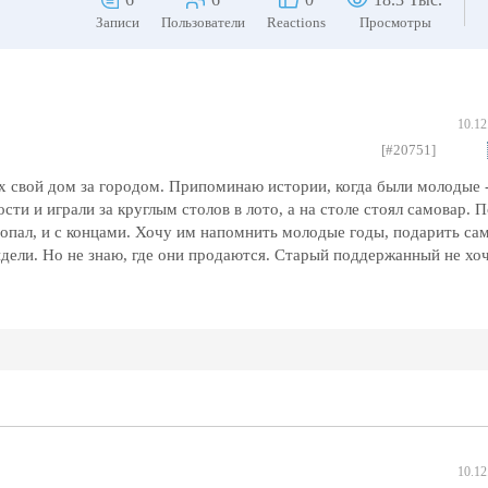
Записи
Пользователи
Reactions
Просмотры
10.12
[#20751]
х свой дом за городом. Припоминаю истории, когда были молодые -
сти и играли за круглым столов в лото, а на столе стоял самовар. 
ропал, и с концами. Хочу им напомнить молодые годы, подарить са
идели. Но не знаю, где они продаются. Старый поддержанный не хоч
10.12