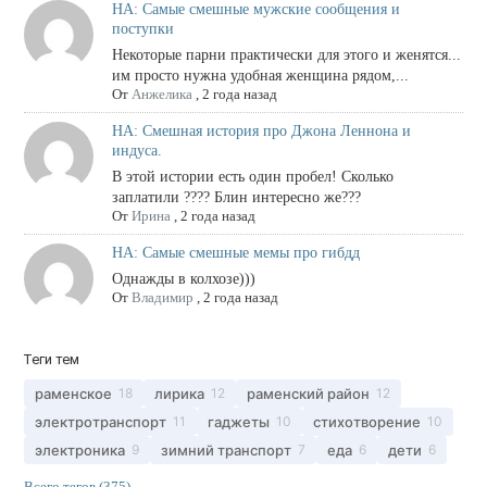
НА: Самые смешные мужские сообщения и
поступки
Некоторые парни практически для этого и женятся...
им просто нужна удобная женщина рядом,...
От
Анжелика
,
2 года назад
НА: Смешная история про Джона Леннона и
индуса.
В этой истории есть один пробел! Сколько
заплатили ???? Блин интересно же???
От
Ирина
,
2 года назад
НА: Самые смешные мемы про гибдд
Однажды в колхозе)))
От
Владимир
,
2 года назад
Теги тем
раменское
лирика
раменский район
18
12
12
электротранспорт
гаджеты
стихотворение
11
10
10
электроника
зимний транспорт
еда
дети
9
7
6
6
Всего тегов (375)