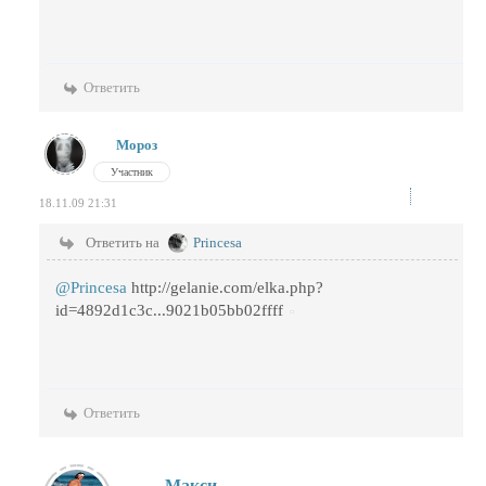
Ответить
Мороз
Участник
18.11.09 21:31
Ответить на
Princesa
@Princesa
http://gelanie.com/elka.php?
id=4892d1c3c...9021b05bb02ffff
Ответить
Макси