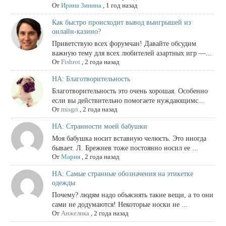
От
Ирина Зинина
,
1 год назад
Как быстро происходит вывод выигрышей из
онлайн-казино?
Приветствую всех форумчан! Давайте обсудим
важную тему для всех любителей азартных игр —...
От
Fishrot
,
2 года назад
НА: Благотворительность
Благотворительность это очень хорошая. Особенно
если вы действительно помогаете нуждающимс...
От
misgri
,
2 года назад
НА: Странности моей бабушки
Моя бабушка носит вставную челюсть. Это иногда
бывает. Л. Брежнев тоже постоянно носил ее ...
От
Мария
,
2 года назад
НА: Самые странные обозначения на этикетке
одежды
Почему? людям надо объяснять такие вещи, а то они
сами не додумаются! Некоторые носки не ...
От
Анжелика
,
2 года назад