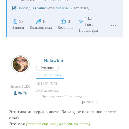
Последняя запись
от
Natawkin
17 лет назад
43.3
57
6
0
Тыс.
Записи
Пользователи
Reactions
Просмотры
Natawkin
Участник
Автор темы
18.11.09 15:03
Записи: 10258
Легенда портала
Присоединился: 18 лет назад
[#19825]
Эти типа конкурса в инете! За каждое пожелание растет
елка)
Это моя
[ссылка скрыта, авторизуйтесь]