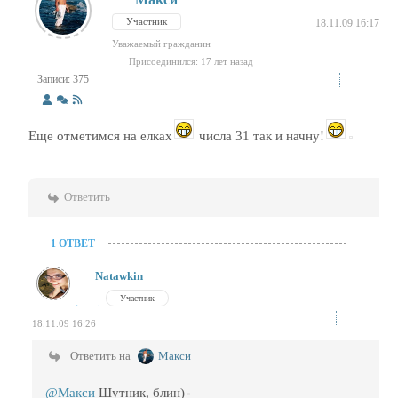
Участник
18.11.09 16:17
Уважаемый гражданин
Присоединился: 17 лет назад
Записи: 375
Еще отметимся на елках
числа 31 так и начну!
Ответить
1 ОТВЕТ
Natawkin
Участник
18.11.09 16:26
Ответить на
Макси
@Макси
Шутник, блин)