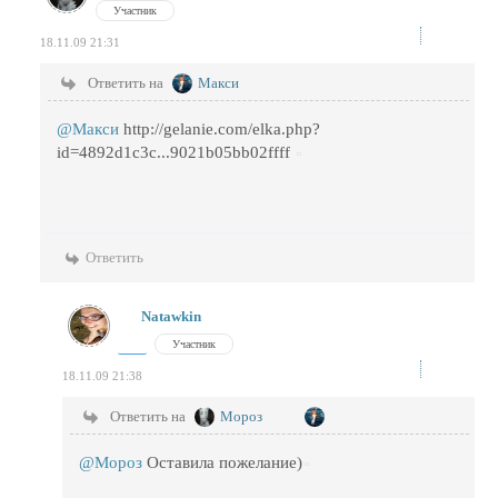
Участник
18.11.09 21:31
Ответить на
Макси
@Макси
http://gelanie.com/elka.php?
id=4892d1c3c...9021b05bb02ffff
Ответить
Natawkin
Участник
18.11.09 21:38
Ответить на
Мороз
@Мороз
Оставила пожелание)