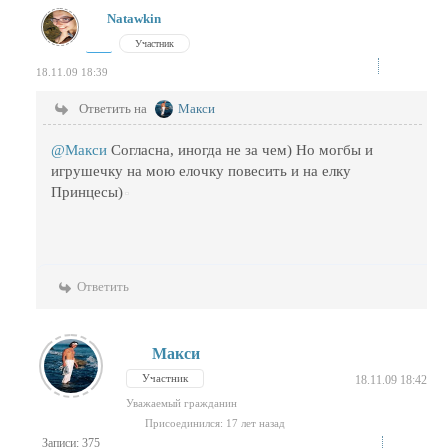
Natawkin
Участник
18.11.09 18:39
Ответить на
Макси
@Макси
Согласна, иногда не за чем) Но могбы и
игрушечку на мою елочку повесить и на елку
Принцесы)
Ответить
Макси
Участник
18.11.09 18:42
Уважаемый гражданин
Присоединился: 17 лет назад
Записи: 375