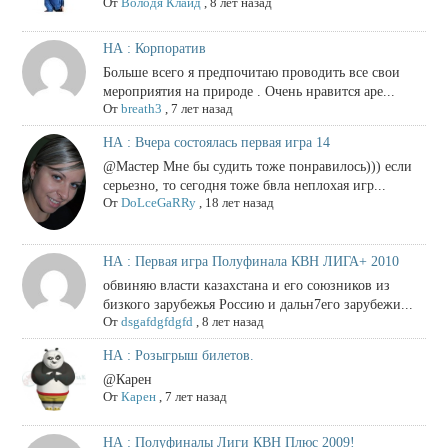
От
Володя Клайд
,
8 лет назад
НА : Корпоратив
Больше всего я предпочитаю проводить все свои
мероприятия на природе . Очень нравится аре...
От
breath3
,
7 лет назад
НА : Вчера состоялась первая игра 14
@Мастер Мне бы судить тоже понравилось))) если
серьезно, то сегодня тоже бвла неплохая игр...
От
DoLceGaRRy
,
18 лет назад
НА : Первая игра Полуфинала КВН ЛИГА+ 2010
обвиняю власти казахстана и его союзников из
бизкого зарубежья Россию и дальн7его зарубежи...
От
dsgafdgfdgfd
,
8 лет назад
НА : Розыгрыш билетов.
@Карен
От
Карен
,
7 лет назад
НА : Полуфиналы Лиги КВН Плюс 2009!