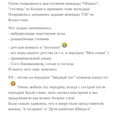
Очень понравилось выступление команды "Общага",
"столица" из Казани в принципе тоже молодцы!
Понравилось домашнее задание команды "СВ" из
Казахстана.
Что сильно запомнилось:
- вибрирующие мартовские коты
- романтичные гопники
- детская комната и "посошок"
- все игры нашего детства (в т.ч. и передача "Моя семья" )
- принципиальный алкаш
- Сосо Павлиашвили, сосын и сососка
И много чего ещё, конечно)
P.S. - песню из передачи "Звёдный час" помнила наизусть!
Очень любила эту передачу, всегда с сестрой после
передачи брали слово, папа засекал нам время и мы
придумывали как можно больше слов)
Была сильно удивлена, что в жюри были представители
команд "4 татарина" и "Дети капитана Шмидта"