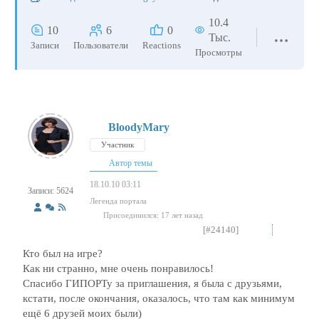
10.4
10
6
0
Тыс.
Записи
Пользователи
Reactions
Просмотры
BloodyMary
Участник
Автор темы
18.10.10 03:11
Записи: 5624
Легенда портала
Присоединился: 17 лет назад
[#24140]
Кто был на игре?
Как ни странно, мне очень понравилось!
Спасибо ГИПОРТу за приглашения, я была с друзьями,
кстати, после окончания, оказалось, что там как минимум
ещё 6 друзей моих были)