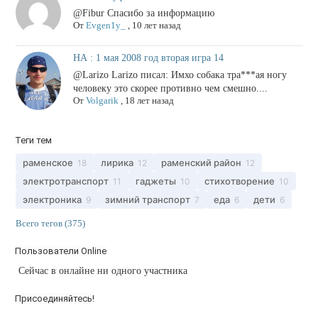
@Fibur Спасибо за информацию
От
Evgen1y_
,
10 лет назад
НА : 1 мая 2008 год вторая игра 14
@Larizo Larizo писал: Имхо собака тра***ая ногу
человеку это скорее противно чем смешно....
От
Volgarik
,
18 лет назад
Теги тем
раменское
лирика
раменский район
18
12
12
электротранспорт
гаджеты
стихотворение
11
10
10
электроника
зимний транспорт
еда
дети
9
7
6
6
Всего тегов (375)
Пользователи Online
Сейчас в онлайне ни одного участника
Присоединяйтесь!