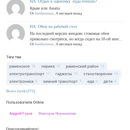
НА: Отдых в одиночку -куда поехать?
Крым или Анапа
От
bardnonson
,
6 месяцев назад
НА: Обои на рабочий стол
На последней версии виндовс стоковые обои
прикольно смотрятся, но когда сидел на 10-ой вин...
От
bardnonson
,
6 месяцев назад
Теги тем
раменское
лирика
раменский район
18
12
12
электротранспорт
гаджеты
стихотворение
11
10
10
электроника
зимний транспорт
еда
дети
9
7
6
6
Всего тегов (375)
Пользователи Online
Андрей Гудов
Виктория Чернышенко
Присоединяйтесь!