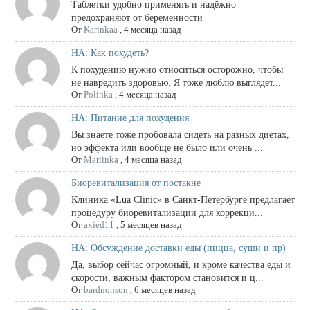
Таблетки удобно применять и надёжно
предохраняют от беременности
От
Karinkaa
,
4 месяца назад
НА: Как похудеть?
К похудению нужно относиться осторожно, чтобы
не навредить здоровью. Я тоже люблю выглядет...
От
Polinka
,
4 месяца назад
НА: Питание для похудения
Вы знаете тоже пробовала сидеть на разных диетах,
но эффекта или вообще не было или очень ...
От
Mariinka
,
4 месяца назад
Биоревитализация от постакне
Клиника «Lua Clinic» в Санкт-Петербурге предлагает
процедуру биоревитализации для коррекци...
От
axied11
,
5 месяцев назад
НА: Обсуждение доставки еды (пицца, суши и пр)
Да, выбор сейчас огромный, и кроме качества еды и
скорости, важным фактором становится и ц...
От
bardnonson
,
6 месяцев назад