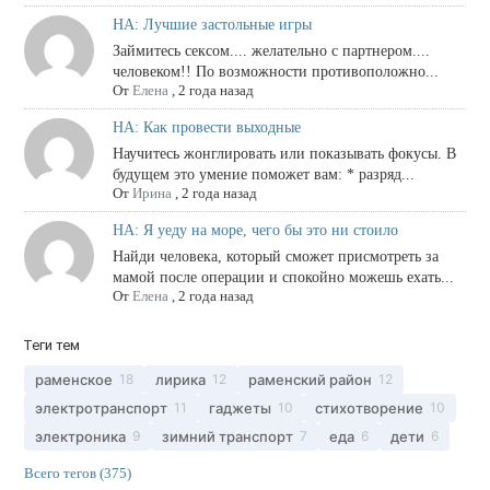
НА: Лучшие застольные игры
Займитесь сексом.... желательно с партнером....
человеком!! По возможности противоположно...
От
Елена
,
2 года назад
НА: Как провести выходные
Научитесь жонглировать или показывать фокусы. В
будущем это умение поможет вам: * разряд...
От
Ирина
,
2 года назад
НА: Я уеду на море, чего бы это ни стоило
Найди человека, который сможет присмотреть за
мамой после операции и спокойно можешь ехать...
От
Елена
,
2 года назад
Теги тем
раменское
лирика
раменский район
18
12
12
электротранспорт
гаджеты
стихотворение
11
10
10
электроника
зимний транспорт
еда
дети
9
7
6
6
Всего тегов (375)