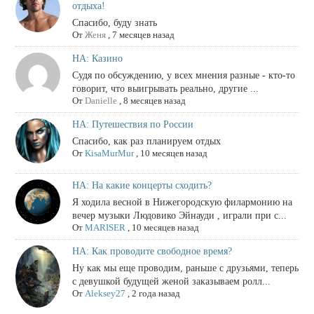
отдыха!
Спасибо, буду знать
От
Женя
,
7 месяцев назад
НА: Казино
Судя по обсуждению, у всех мнения разные - кто-то
говорит, что выигрывать реально, другие ...
От
Danielle
,
8 месяцев назад
НА: Путешествия по России
Спасибо, как раз планируем отдых
От
KisaMurMur
,
10 месяцев назад
НА: На какие концерты сходить?
Я ходила весной в Нижегородскую филармонию на
вечер музыки Людовико Эйнауди , играли при с...
От
MARISER
,
10 месяцев назад
НА: Как проводите свободное время?
Ну как мы еще проводим, раньше с друзьями, теперь
с девушкой будущей женой заказываем ролл...
От
Aleksey27
,
2 года назад