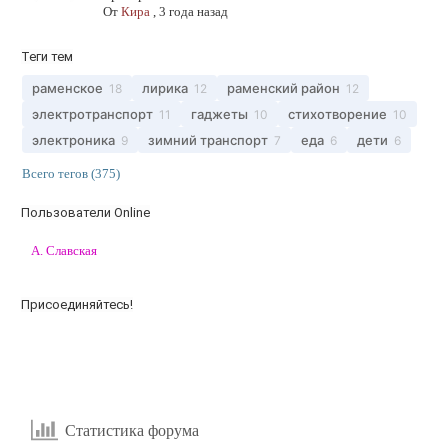
От
Кира
,
3 года назад
Теги тем
раменское
лирика
раменский район
18
12
12
электротранспорт
гаджеты
стихотворение
11
10
10
электроника
зимний транспорт
еда
дети
9
7
6
6
Всего тегов (375)
Пользователи Online
А. Славская
Присоединяйтесь!
Статистика форума