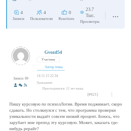
23.7
4
4
0
Тыс.
Записи
Пользователи
Reactions
Просмотры
Gvozd54
Участник
Автор темы
14.11.15 22:34
Записи: 89
Гражданин
Присоединился: 12 лет назад
[#621]
Пишу курсовую по психолЛогии. Время поджимает, скоро
сдавать. Но столкнулся с тем, что программа проверки
уникальности выдаёт совсем низкий процент. Боюсь, что
зарубает мне препод эту курсовую. Может, заказать где-
нибудь рерайт?