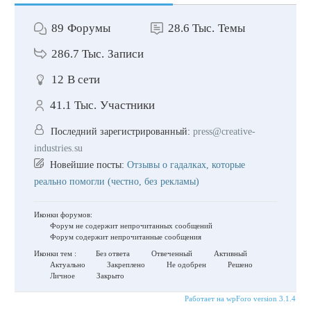
89
Форумы
28.6 Тыс.
Темы
286.7 Тыс.
Записи
12
В сети
41.1 Тыс.
Участники
Последний зарегистрированный:
press@creative-
industries.su
Новейшие посты:
Отзывы о гадалках, которые
реально помогли (честно, без рекламы)
Иконки форумов:
Форум не содержит непрочитанных сообщений
Форум содержит непрочитанные сообщения
Иконки тем :
Без ответа
Отвеченный
Активный
Актуально
Закреплено
Не одобрен
Решено
Личное
Закрыто
Работает на wpForo version 3.1.4