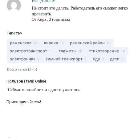
НА: Диплом
Не стоит это делать. Работодатель его сможет легко
проверить.
От
Кира
,
3 года назад
Теги тем
раменское
лирика
раменский район
18
12
12
электротранспорт
гаджеты
стихотворение
11
10
10
электроника
зимний транспорт
еда
дети
9
7
6
6
Всего тегов (375)
Пользователи Online
Сейчас в онлайне ни одного участника
Присоединяйтесь!