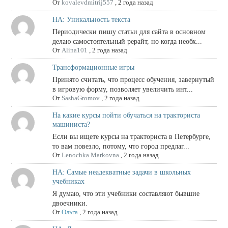
От
kovalevdmitrij557
,
2 года назад
НА: Уникальность текста
Периодически пишу статьи для сайта в основном
делаю самостоятельный рерайт, но когда необх...
От
Alina101
,
2 года назад
Трансформационные игры
Принято считать, что процесс обучения, завернутый
в игровую форму, позволяет увеличить инт...
От
SashaGromov
,
2 года назад
На какие курсы пойти обучаться на тракториста
машиниста?
Если вы ищете курсы на тракториста в Петербурге,
то вам повезло, потому, что город предлаг...
От
Lenochka Markovna
,
2 года назад
НА: Самые неадекватные задачи в школьных
учебниках
Я думаю, что эти учебники составляют бывшие
двоечники.
От
Ольга
,
2 года назад