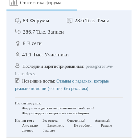
Статистика форума
89
Форумы
28.6 Тыс.
Темы
286.7 Тыс.
Записи
8
В сети
41.1 Тыс.
Участники
Последний зарегистрированный:
press@creative-
industries.su
Новейшие посты:
Отзывы о гадалках, которые
реально помогли (честно, без рекламы)
Иконки форумов:
Форум не содержит непрочитанных сообщений
Форум содержит непрочитанные сообщения
Иконки тем :
Без ответа
Отвеченный
Активный
Актуально
Закреплено
Не одобрен
Решено
Личное
Закрыто