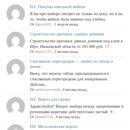
НА: Покупка школьной мебели
Я бы при выборе смотрел не только на цену, но и на
то, чтобы мебель была именно под учебны...
От
Egorick01
,
1 неделя назад
Строительство щитовых садовых домиков
Строительство щитовых дачных домиков под ключ в
Шуе, Ивановской области от 165 000 руб. +7...
От
dmitry233
,
2 месяца назад
Стеклянные перегородки — ликбез по типам и
ценам
Вижу, что многие сейчас присматриваются к
стеклянным перегородкам для зонирования.
Действи...
От
stekloservismsk
,
4 месяца назад
НА: Ворота для гаража
Здравствуйте! Вопрос выбора между секционными и
рулонными воротами действительно частый. У...
От
Dmtrk3534
,
4 месяца назад
НА: Металлические ворота