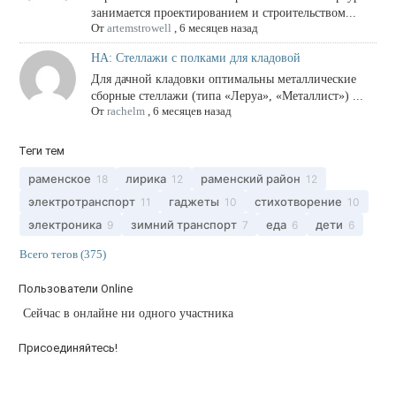
занимается проектированием и строительством...
От
artemstrowell
,
6 месяцев назад
НА: Стеллажи с полками для кладовой
Для дачной кладовки оптимальны металлические
сборные стеллажи (типа «Леруа», «Металлист») ...
От
rachelm
,
6 месяцев назад
Теги тем
раменское
лирика
раменский район
18
12
12
электротранспорт
гаджеты
стихотворение
11
10
10
электроника
зимний транспорт
еда
дети
9
7
6
6
Всего тегов (375)
Пользователи Online
Сейчас в онлайне ни одного участника
Присоединяйтесь!