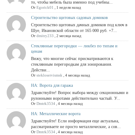
то, чтобы мебель была именно под учебны...
От
Egorick01
,
1 неделя назад
Строительство щитовых садовых домиков
Строительство щитовых дачных домиков под ключ в
Шуе, Ивановской области от 165 000 руб. +7...
От
dmitry233
,
2 месяца назад
Стеклянные перегородки — ликбез по типам и
ценам
Вижу, что многие сейчас присматриваются к
стеклянным перегородкам для зонирования.
Действи...
От
stekloservismsk
,
4 месяца назад
НА: Ворота для гаража
Здравствуйте! Вопрос выбора между секционными и
рулонными воротами действительно частый. У...
От
Dmtrk3534
,
4 месяца назад
НА: Металлические ворота
Здравствуйте! Если информация еще актуальна,
рассматриваете не просто металлические, а сов...
От
Dmtrk3534
,
4 месяца назад