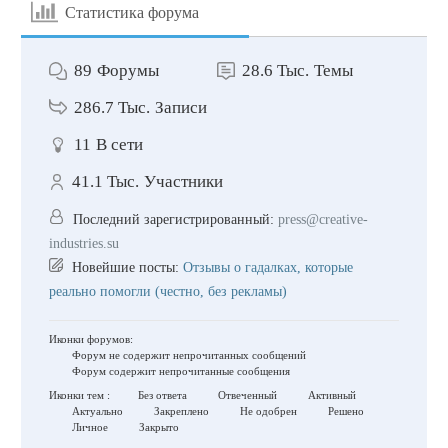
Статистика форума
89
Форумы
28.6 Тыс.
Темы
286.7 Тыс.
Записи
11
В сети
41.1 Тыс.
Участники
Последний зарегистрированный:
press@creative-
industries.su
Новейшие посты:
Отзывы о гадалках, которые
реально помогли (честно, без рекламы)
Иконки форумов:
Форум не содержит непрочитанных сообщений
Форум содержит непрочитанные сообщения
Иконки тем :
Без ответа
Отвеченный
Активный
Актуально
Закреплено
Не одобрен
Решено
Личное
Закрыто