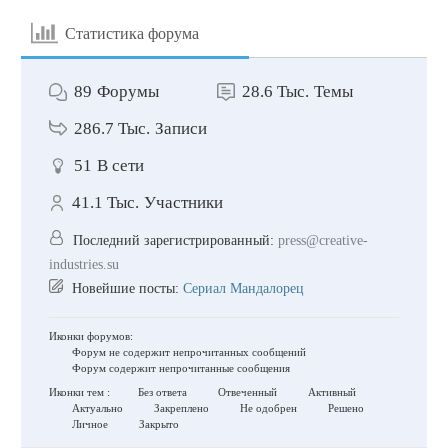
Статистика форума
89
Форумы
28.6 Тыс.
Темы
286.7 Тыс.
Записи
51
В сети
41.1 Тыс.
Участники
Последний зарегистрированный:
press@creative-
industries.su
Новейшие посты:
Сериал Мандалорец
Иконки форумов:
Форум не содержит непрочитанных сообщений
Форум содержит непрочитанные сообщения
Иконки тем :
Без ответа
Отвеченный
Активный
Актуально
Закреплено
Не одобрен
Решено
Личное
Закрыто