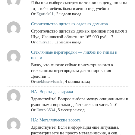
Я бы при выборе смотрел не только на цену, но и на
то, чтобы мебель была именно под учебны...
От
Egorick01
,
2 недели назад
Строительство щитовых садовых домиков
Строительство щитовых дачных домиков под ключ в
Шуе, Ивановской области от 165 000 руб. +7...
От
dmitry233
,
2 месяца назад
Стеклянные перегородки — ликбез по типам и
ценам
Вижу, что многие сейчас присматриваются к
стеклянным перегородкам для зонирования.
Действи...
От
stekloservismsk
,
4 месяца назад
НА: Ворота для гаража
Здравствуйте! Вопрос выбора между секционными и
рулонными воротами действительно частый. У...
От
Dmtrk3534
,
5 месяцев назад
НА: Металлические ворота
Здравствуйте! Если информация еще актуальна,
рассматриваете не просто металлические, а сов...