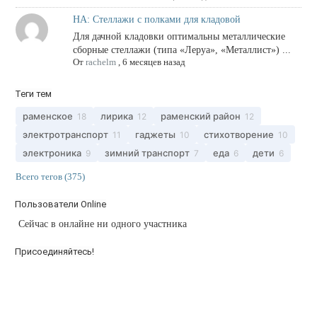
НА: Стеллажи с полками для кладовой
Для дачной кладовки оптимальны металлические
сборные стеллажи (типа «Леруа», «Металлист») ...
От
rachelm
,
6 месяцев назад
Теги тем
раменское
лирика
раменский район
18
12
12
электротранспорт
гаджеты
стихотворение
11
10
10
электроника
зимний транспорт
еда
дети
9
7
6
6
Всего тегов (375)
Пользователи Online
Сейчас в онлайне ни одного участника
Присоединяйтесь!