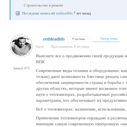
Строительство и ремонт
Последняя запись
от
reddeadfds
7 лет назад
reddeadfds
Автор темы
Участник
Герой
Присоединился: 8 лет назад
Выясните все о продвижении своей продукции 
ВПК
Записи: 675
Современные виды техники и оборудование, как
только) дают возможность блестяще решать сам
обеспечения защищенности страны и борьбы с 
других областях, которые имеют косвенное отно
идти о тепловизорах, разрабатываемых россий
параметрами, что обеспечивает их продуктивно
Всё о тепловизорах: назначение, использование,
Применение тепловизоров оправдано в различны
имеющие самую современную электронную «на