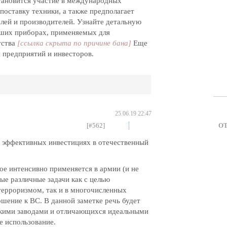
тановится участие в международных
поставку техники, а также предполагает
лей и производителей. Узнайте детальную
йших приборах, применяемых для
тства
[ссылка скрыта по причине бана]
Еще
 предприятий и инвесторов.
25.06.19 22:47
[#562]
О
и эффективных инвестициях в отечественный
ое интенсивно применяется в армии (и не
ые различные задачи как с целью
терроризмом, так и в многочисленных
шение к ВС. В данной заметке речь будет
скими заводами и отличающихся идеальными
е использование.