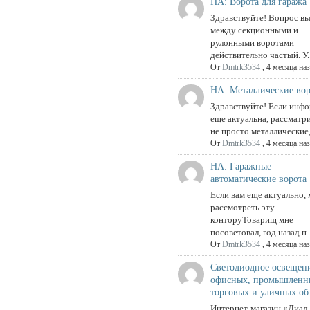
НА: Ворота для гаража
Здравствуйте! Вопрос в
между секционными и
рулонными воротами
действительно частый. У..
От
Dmtrk3534
,
4 месяца на
НА: Металлические вор
Здравствуйте! Если инф
еще актуальна, рассматр
не просто металлические, 
От
Dmtrk3534
,
4 месяца на
НА: Гаражные
автоматические ворота
Если вам еще актуально,
рассмотреть эту
конторуТоварищ мне
посоветовал, год назад п..
От
Dmtrk3534
,
4 месяца на
Светодиодное освещени
офисных, промышленн
торговых и уличных об
Интернет-магазин «Диал