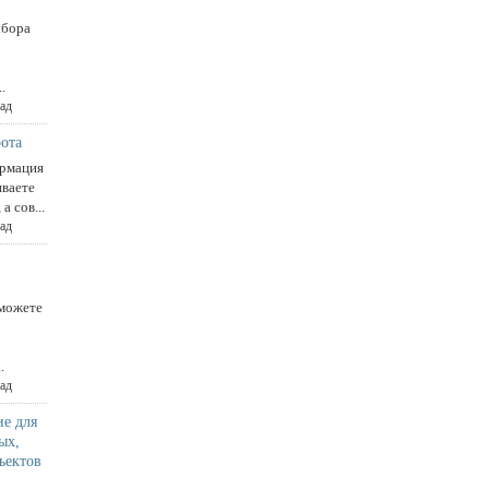
ыбора
.
зад
ота
ормация
иваете
а сов...
зад
 можете
.
зад
е для
ых,
ъектов