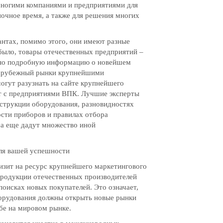
многими компаниями и предприятиями для
ночное время, а также для решения многих
антах, помимо этого, они имеют разные
 было, товары отечественных предприятий –
ьно подробную информацию о новейшем
зарубежный рынки крупнейшими
огут разузнать на сайте крупнейшего
ет с предприятиями ВПК. Лучшие эксперты
нструкции оборудования, разновидностях
ости приборов и правилах отбора
 а еще дадут множество иной
ля вашей успешности
изит на ресурс крупнейшего маркетингового
продукции отечественных производителей
оисках новых покупателей. Это означает,
орудования должны открыть новые рынки
ебе на мировом рынке.