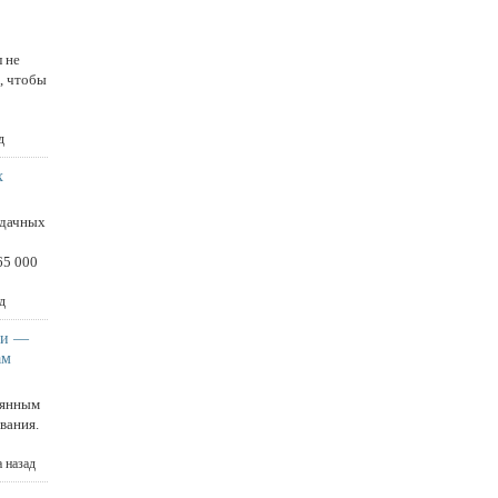
й
 не
о, чтобы
д
х
 дачных
,
65 000
д
ки —
ам
лянным
вания.
а назад