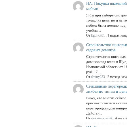
НА: Покупка школьно
мебели
Я бы при выборе смотрел
только на цену, но и на т
мебель была именно под
учебны...
От
Egorick01
,
1 неделя наза
Строительство щитовы
садовых домиков
Строительство щитовых
домиков под ключ в Шуе
Ивановской области от 1
руб. +7...
От
dmitry233
,
2 месяца наза
Стеклянные перегород
ликбез по типам и цен
Вижу, что многие сейчас
присматриваются к стек
перегородкам для зониро
Действи...
От
stekloservismsk
,
4 месяц