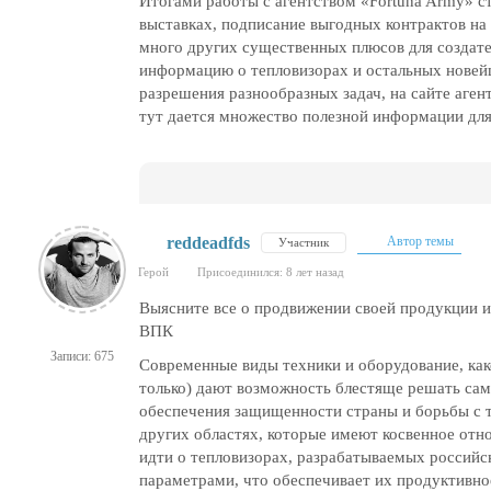
Итогами работы с агентством «Fortuna Army» с
выставках, подписание выгодных контрактов на 
много других существенных плюсов для создате
информацию о тепловизорах и остальных нове
разрешения разнообразных задач, на сайте аген
тут дается множество полезной информации для
reddeadfds
Автор темы
Участник
Герой
Присоединился: 8 лет назад
Выясните все о продвижении своей продукции 
ВПК
Записи: 675
Современные виды техники и оборудование, как
только) дают возможность блестяще решать сам
обеспечения защищенности страны и борьбы с 
других областях, которые имеют косвенное отно
идти о тепловизорах, разрабатываемых россий
параметрами, что обеспечивает их продуктивно