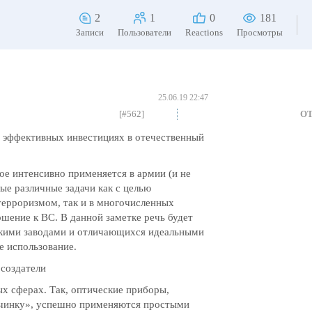
2
1
0
181
Записи
Пользователи
Reactions
Просмотры
25.06.19 22:47
[#562]
О
и эффективных инвестициях в отечественный
ое интенсивно применяется в армии (и не
ые различные задачи как с целью
терроризмом, так и в многочисленных
шение к ВС. В данной заметке речь будет
скими заводами и отличающихся идеальными
е использование.
 создатели
х сферах. Так, оптические приборы,
чинку», успешно применяются простыми