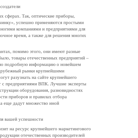
 создатели
х сферах. Так, оптические приборы,
чинку», успешно применяются простыми
многими компаниями и предприятиями для
ночное время, а также для решения многих
антах, помимо этого, они имеют разные
 было, товары отечественных предприятий –
ьно подробную информацию о новейшем
зарубежный рынки крупнейшими
огут разузнать на сайте крупнейшего
ет с предприятиями ВПК. Лучшие эксперты
нструкции оборудования, разновидностях
ости приборов и правилах отбора
 а еще дадут множество иной
ля вашей успешности
изит на ресурс крупнейшего маркетингового
продукции отечественных производителей