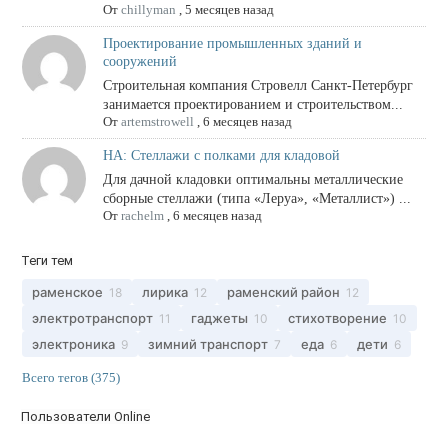
От
chillyman
,
5 месяцев назад
Проектирование промышленных зданий и
сооружений
Строительная компания Стровелл Санкт-Петербург
занимается проектированием и строительством...
От
artemstrowell
,
6 месяцев назад
НА: Стеллажи с полками для кладовой
Для дачной кладовки оптимальны металлические
сборные стеллажи (типа «Леруа», «Металлист») ...
От
rachelm
,
6 месяцев назад
Теги тем
раменское
лирика
раменский район
18
12
12
электротранспорт
гаджеты
стихотворение
11
10
10
электроника
зимний транспорт
еда
дети
9
7
6
6
Всего тегов (375)
Пользователи Online