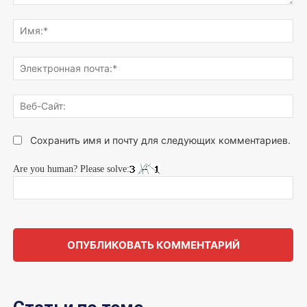
Напишите,
что
Им
думаете...
Эле
поч
Веб
Сай
Сохранить имя и почту для следующих комментариев.
Are you human? Please solve: