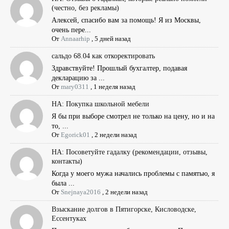
(честно, без рекламы)
Алексей, спасибо вам за помощь! Я из Москвы,
очень пере...
От
Annaarhip
,
5 дней назад
сальдо 68.04 как откоректировать
Здравствуйте! Прошлый бухгалтер, подавая
декларацию за ...
От
mary0311
,
1 неделя назад
НА: Покупка школьной мебели
Я бы при выборе смотрел не только на цену, но и на
то, ...
От
Egorick01
,
2 недели назад
НА: Посоветуйте гадалку (рекомендации, отзывы,
контакты)
Когда у моего мужа начались проблемы с памятью, я
была ...
От
Snejnaya2016
,
2 недели назад
Взыскание долгов в Пятигорске, Кисловодске,
Ессентуках