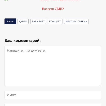
Новости СМИ2
Теги:
ДУБАЙ
ЗАЗЫВАЕТ
КОНЦЕРТ
МАКСИМ ГАЛКИН
Ваш комментарий:
Напишите,
что
Им
думаете...