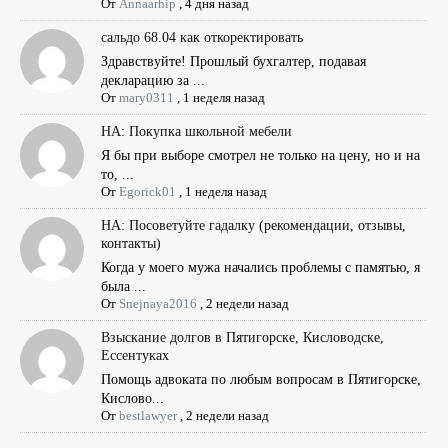
От
Annaarhip
,
4 дня назад
сальдо 68.04 как откоректировать
Здравствуйте! Прошлый бухгалтер, подавая
декларацию за ...
От
mary0311
,
1 неделя назад
НА: Покупка школьной мебели
Я бы при выборе смотрел не только на цену, но и на
то, ...
От
Egorick01
,
1 неделя назад
НА: Посоветуйте гадалку (рекомендации, отзывы,
контакты)
Когда у моего мужа начались проблемы с памятью, я
была ...
От
Snejnaya2016
,
2 недели назад
Взыскание долгов в Пятигорске, Кисловодске,
Ессентуках
Помощь адвоката по любым вопросам в Пятигорске,
Кислово...
От
bestlawyer
,
2 недели назад