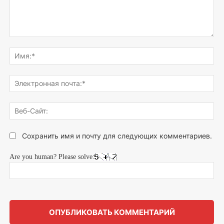
Напишите,
что
Им
думаете...
Эле
поч
Веб
Сай
Сохранить имя и почту для следующих комментариев.
Are you human? Please solve: