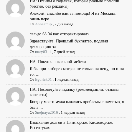
НА: Отзывы о гадалках, которые реально помогли
(честно, без рекламы)
Алексей, спасибо вам за помощь! Я из Москвы,
очень пере...
От
Annaarhip
,
2 дня назад
сальдо 68.04 как откоректировать
Здравствуйте! Прошлый бухгалтер, подавая
декларацию за ...
От
mary0311
,
7 дней назад
НА: Покупка школьной мебели
Я бы при выборе смотрел не только на цену, но и на
то, ...
От
Egorick01
,
1 неделя назад
НА: Посоветуйте гадалку (рекомендации, отзывы,
контакты)
Когда у моего мужа начались проблемы с памятью, я
была ...
От
Snejnaya2016
,
1 неделя назад
Взыскание долгов в Пятигорске, Кисловодске,
Ессентуках