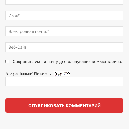
Напишите,
что
Им
думаете...
Эле
поч
Веб
Сай
Сохранить имя и почту для следующих комментариев.
Are you human? Please solve: