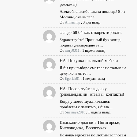
рекламы)
Алексей, спасибо вам за помощь! Я из
Москвы, очень пере...
От
Annaarhip
,
3 дня назад
сальдо 68.04 как откоректировать
Здравствуйте! Прошлый бухгалтер,
подавая декларацию за ...
От
mary0311
,
1 неделя назад
НА: Покупка школьной мебели
Я бы при выборе смотрел не только на
цену, но и на то, ...
От
Egorick01
,
1 неделя назад
НА: Посоветуйте гадалку
(рекомендации, отзывы, контакты)
Когда у моего мужа начались
проблемы с памятью, я была ...
От
Snejnaya2016
,
1 неделя назад
Взыскание долгов в Пятигорске,
Кисловодске, Ессентуках
Помощь адвоката по любым вопросам