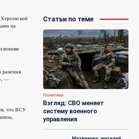
Статьи по теме
 Херсонской
ными на
уплениям
о ранения
», —
Политика
Взгляд: СВО меняет
ом, что ВСУ
систему военного
 мины,
управления
Матвиенко: жителей