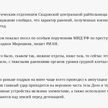
ическим отделением Скадовской центральной райбольницы
цаканян сообщил, что характер ранений, полученных воен
год.
азом показал посол по особым поручениям МИД РФ по прест
 Родион Мирошник, пишет РИАН.
о было, скажем так, нижние отделы, ниже таза, то сейчас эт
вило, с тяжелыми ранениями органов уровня грудной клетки
то раньше подрыв на мине чаще всего приводил к ампутации
ня главный удар приходится на верхнюю часть тела Дело в т
ывные устройства мелкими элементами, а также используют
аются над землей перед детонацией.