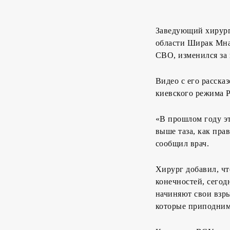
Заведующий хирург
области Ширак Мна
СВО, изменился за 
Видео с его расск
киевского режима
«В прошлом году эт
выше таза, как пра
сообщил врач.
Хирург добавил, ч
конечностей, сегод
начиняют свои взр
которые приподним