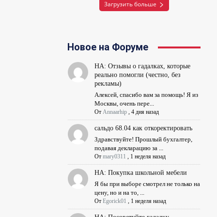
Загрузить больше
Новое на Форуме
НА: Отзывы о гадалках, которые
реально помогли (честно, без
рекламы)
Алексей, спасибо вам за помощь! Я из
Москвы, очень пере...
От
Annaarhip
,
4 дня назад
сальдо 68.04 как откоректировать
Здравствуйте! Прошлый бухгалтер,
подавая декларацию за ...
От
mary0311
,
1 неделя назад
НА: Покупка школьной мебели
Я бы при выборе смотрел не только на
цену, но и на то, ...
От
Egorick01
,
1 неделя назад