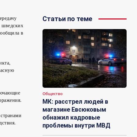
Статьи по теме
ередачу
а шведских
сообщила в
икта,
пасную
ключающие
Общество
оражения.
МК: расстрел людей в
магазине Евсюковым
 странами
обнажил кадровые
дствия.
проблемы внутри МВД