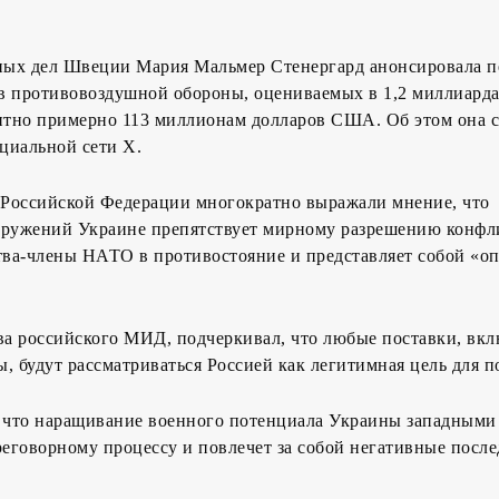
ых дел Швеции Мария Мальмер Стенергард анонсировала п
в противовоздушной обороны, оцениваемых в 1,2 миллиард
ентно примерно 113 миллионам долларов США. Об этом она 
оциальной сети X.
Российской Федерации многократно выражали мнение, что
оружений Украине препятствует мирному разрешению конфл
ства-члены НАТО в противостояние и представляет собой «о
ава российского МИД, подчеркивал, что любые поставки, в
, будут рассматриваться Россией как легитимная цель для п
, что наращивание военного потенциала Украины западными
реговорному процессу и повлечет за собой негативные после