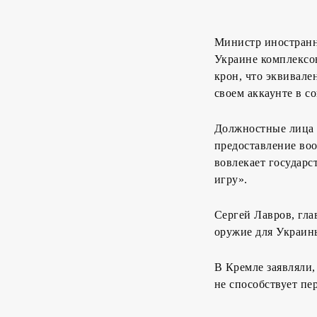
Министр иностранн
Украине комплексо
крон, что эквивал
своем аккаунте в с
Должностные лица 
предоставление во
вовлекает государ
игру».
Сергей Лавров, гл
оружие для Украины
В Кремле заявляли
не способствует пе