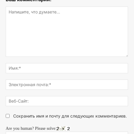
Напишите,
что
Им
думаете...
Эле
поч
Веб
Сай
Сохранить имя и почту для следующих комментариев.
Are you human? Please solve: