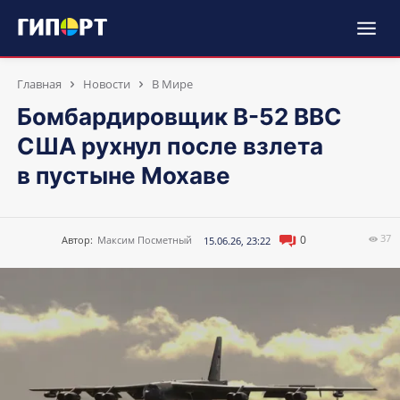
Главная
Новости
В Мире
Бомбардировщик B-52 ВВС
США рухнул после взлета
в пустыне Мохаве
37
0
Автор:
Максим Посметный
15.06.26, 23:22