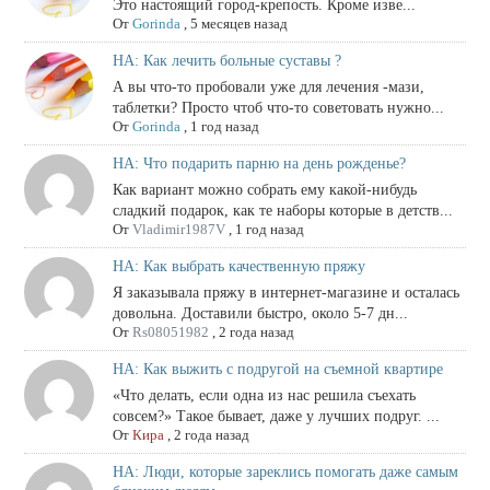
Это настоящий город‑крепость. Кроме изве...
От
Gorinda
,
5 месяцев назад
НА: Как лечить больные суставы ?
А вы что-то пробовали уже для лечения -мази,
таблетки? Просто чтоб что-то советовать нужно...
От
Gorinda
,
1 год назад
НА: Что подарить парню на день рожденье?
Как вариант можно собрать ему какой-нибудь
сладкий подарок, как те наборы которые в детств...
От
Vladimir1987V
,
1 год назад
НА: Как выбрать качественную пряжу
Я заказывала пряжу в интернет-магазине и осталась
довольна. Доставили быстро, около 5-7 дн...
От
Rs08051982
,
2 года назад
НА: Как выжить с подругой на съемной квартире
«Что делать, если одна из нас решила съехать
совсем?» Такое бывает, даже у лучших подруг. ...
От
Кира
,
2 года назад
НА: Люди, которые зареклись помогать даже самым