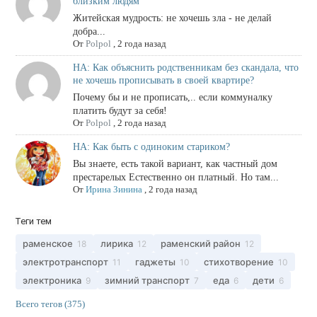
близким людям
Житейская мудрость: не хочешь зла - не делай
добра...
От
Polpol
,
2 года назад
НА: Как объяснить родственникам без скандала, что
не хочешь прописывать в своей квартире?
Почему бы и не прописать,.. если коммуналку
платить будут за себя!
От
Polpol
,
2 года назад
НА: Как быть с одиноким стариком?
Вы знаете, есть такой вариант, как частный дом
престарелых Естественно он платный. Но там...
От
Ирина Зинина
,
2 года назад
Теги тем
раменское
лирика
раменский район
18
12
12
электротранспорт
гаджеты
стихотворение
11
10
10
электроника
зимний транспорт
еда
дети
9
7
6
6
Всего тегов (375)