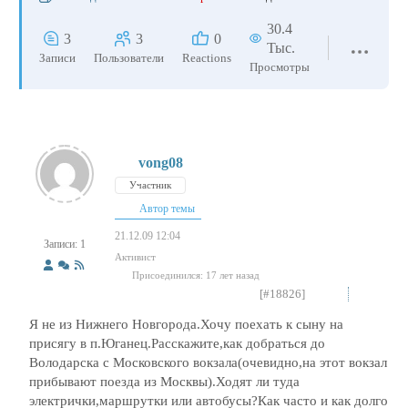
30.4
3
3
0
Тыс.
Записи
Пользователи
Reactions
Просмотры
vong08
Участник
Автор темы
21.12.09 12:04
Записи: 1
Активист
Присоединился: 17 лет назад
[#18826]
Я не из Нижнего Новгорода.Хочу поехать к сыну на
присягу в п.Юганец.Расскажите,как добраться до
Володарска с Московского вокзала(очевидно,на этот вокзал
прибывают поезда из Москвы).Ходят ли туда
электрички,маршрутки или автобусы?Как часто и как долго