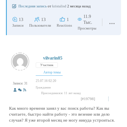
Последняя запись
от
kristalisd
2 месяца назад
11.9
13
13
1
Тыс.
Записи
Пользователи
Reactions
Просмотры
vilvarin85
Участник
Автор темы
25.07.16 02:20
Записи: 31
Гражданин
Присоединился: 11 лет назад
[#19798]
Как много времени занял у вас поиск работы? Как вы
считаете, быстро найти работу - это везение или дело
случая? Я уже второй месяц не могу никуда устроиться.