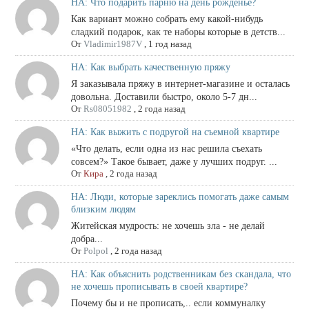
НА: Что подарить парню на день рожденье?
Как вариант можно собрать ему какой-нибудь
сладкий подарок, как те наборы которые в детств...
От
Vladimir1987V
,
1 год назад
НА: Как выбрать качественную пряжу
Я заказывала пряжу в интернет-магазине и осталась
довольна. Доставили быстро, около 5-7 дн...
От
Rs08051982
,
2 года назад
НА: Как выжить с подругой на съемной квартире
«Что делать, если одна из нас решила съехать
совсем?» Такое бывает, даже у лучших подруг. ...
От
Кира
,
2 года назад
НА: Люди, которые зареклись помогать даже самым
близким людям
Житейская мудрость: не хочешь зла - не делай
добра...
От
Polpol
,
2 года назад
НА: Как объяснить родственникам без скандала, что
не хочешь прописывать в своей квартире?
Почему бы и не прописать,.. если коммуналку