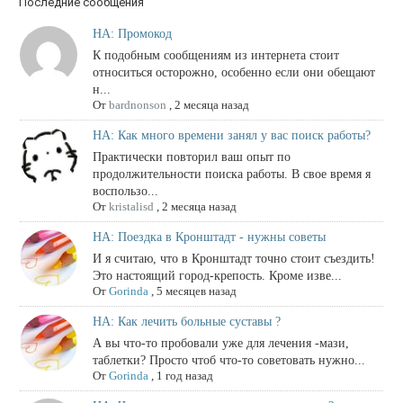
Последние сообщения
НА: Промокод
К подобным сообщениям из интернета стоит
относиться осторожно, особенно если они обещают
н...
От
bardnonson
,
2 месяца назад
НА: Как много времени занял у вас поиск работы?
Практически повторил ваш опыт по
продолжительности поиска работы. В свое время я
воспользо...
От
kristalisd
,
2 месяца назад
НА: Поездка в Кронштадт - нужны советы
И я считаю, что в Кронштадт точно стоит съездить!
Это настоящий город‑крепость. Кроме изве...
От
Gorinda
,
5 месяцев назад
НА: Как лечить больные суставы ?
А вы что-то пробовали уже для лечения -мази,
таблетки? Просто чтоб что-то советовать нужно...
От
Gorinda
,
1 год назад