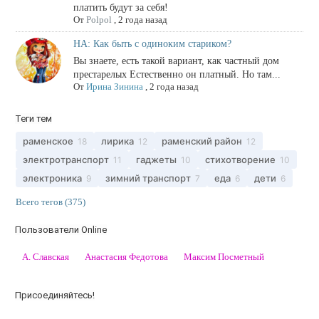
платить будут за себя!
От
Polpol
,
2 года назад
НА: Как быть с одиноким стариком?
Вы знаете, есть такой вариант, как частный дом
престарелых Естественно он платный. Но там...
От
Ирина Зинина
,
2 года назад
Теги тем
раменское
лирика
раменский район
18
12
12
электротранспорт
гаджеты
стихотворение
11
10
10
электроника
зимний транспорт
еда
дети
9
7
6
6
Всего тегов (375)
Пользователи Online
А. Славская
Анастасия Федотова
Максим Посметный
Присоединяйтесь!