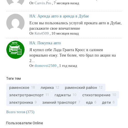
От
Carvix.Pro
,
7 месяцев назад
НА: Аренда авто в аренда в Дубае
Если вы пользовались услугой проката авто в Дубае,
расскажите свое впечатление
От
Kris4509
,
10 месяцев назад
НА: Покупка авто
Я купил себе Лада Гранта Кросс в салонеи
нормально езжу. Тем более, что брал по акции на
2...
От
domovoi2580
,
1 год назад
Теги тем
раменское
лирика
раменский район
18
12
12
электротранспорт
гаджеты
стихотворение
11
10
10
электроника
зимний транспорт
еда
дети
9
7
6
6
Всего тегов (375)
Пользователи Online