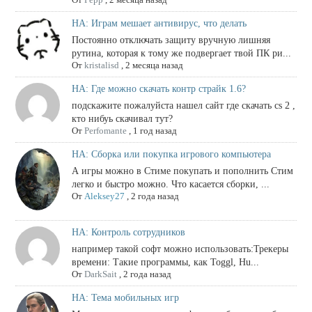
НА: Играм мешает антивирус, что делать
Постоянно отключать защиту вручную лишняя
рутина, которая к тому же подвергает твой ПК ри...
От
kristalisd
,
2 месяца назад
НА: Где можно скачать контр страйк 1.6?
подскажите пожалуйста нашел сайт где скачать cs 2 ,
кто нибуь скачивал тут?
От
Perfomante
,
1 год назад
НА: Сборка или покупка игрового компьютера
А игры можно в Стиме покупать и пополнить Стим
легко и быстро можно. Что касается сборки, ...
От
Aleksey27
,
2 года назад
НА: Контроль сотрудников
например такой софт можно использовать:Трекеры
времени: Такие программы, как Toggl, Hu...
От
DarkSait
,
2 года назад
НА: Тема мобильных игр