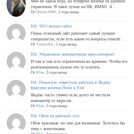
Мне не зашла игра, на телефоне вообще не удобное
управление. В такое лучше на ПК, ИМХО. А ...
От
Dumik1980
,
2 года назад
НА: SEO анализ сайта
Очень отличный сайт работают самый лучшие
специалисты, если есть какие-то вопросы ответят ...
От
Timurchik
,
2 года назад
НА: Управление компьютером через интернет
И там и там есть ограничения во времени. Чтобы его
разблокировать нужно что то платить.
От
Юля
,
3 года назад
НА: Помогите, перестали работать в Яндекс
Браузере кнопки Home и End
Яндекс часто глючит если долго не чистили
компьютер от вирусов.
От
Юля
,
3 года назад
НА: Обои на рабочий стол
Обои красивые, но они для мальчиков. Хотелось бы
тему с животными.
От
Юля
,
3 года назад