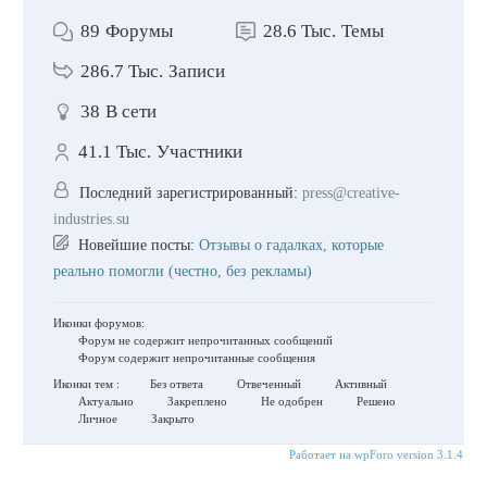
89
Форумы
28.6 Тыс.
Темы
286.7 Тыс.
Записи
38
В сети
41.1 Тыс.
Участники
Последний зарегистрированный:
press@creative-
industries.su
Новейшие посты:
Отзывы о гадалках, которые
реально помогли (честно, без рекламы)
Иконки форумов:
Форум не содержит непрочитанных сообщений
Форум содержит непрочитанные сообщения
Иконки тем :
Без ответа
Отвеченный
Активный
Актуально
Закреплено
Не одобрен
Решено
Личное
Закрыто
Работает на wpForo version 3.1.4