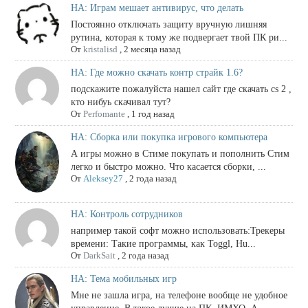
НА: Играм мешает антивирус, что делать
Постоянно отключать защиту вручную лишняя
рутина, которая к тому же подвергает твой ПК ри...
От
kristalisd
,
2 месяца назад
НА: Где можно скачать контр страйк 1.6?
подскажите пожалуйста нашел сайт где скачать cs 2 ,
кто нибуь скачивал тут?
От
Perfomante
,
1 год назад
НА: Сборка или покупка игрового компьютера
А игры можно в Стиме покупать и пополнить Стим
легко и быстро можно. Что касается сборки, ...
От
Aleksey27
,
2 года назад
НА: Контроль сотрудников
например такой софт можно использовать:Трекеры
времени: Такие программы, как Toggl, Hu...
От
DarkSait
,
2 года назад
НА: Тема мобильных игр
Мне не зашла игра, на телефоне вообще не удобное