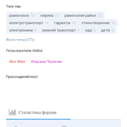
Теги тем
раменское
лирика
раменский район
18
12
12
электротранспорт
гаджеты
стихотворение
11
10
10
электроника
зимний транспорт
еда
дети
9
7
6
6
Всего тегов (375)
Пользователи Online
Alex Siber
Владлена Черненко
Присоединяйтесь!
Статистика форума