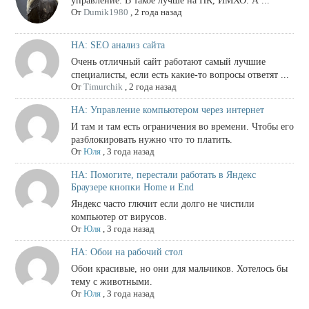
управление. В такое лучше на ПК, ИМХО. А ...
От
Dumik1980
,
2 года назад
НА: SEO анализ сайта
Очень отличный сайт работают самый лучшие
специалисты, если есть какие-то вопросы ответят ...
От
Timurchik
,
2 года назад
НА: Управление компьютером через интернет
И там и там есть ограничения во времени. Чтобы его
разблокировать нужно что то платить.
От
Юля
,
3 года назад
НА: Помогите, перестали работать в Яндекс
Браузере кнопки Home и End
Яндекс часто глючит если долго не чистили
компьютер от вирусов.
От
Юля
,
3 года назад
НА: Обои на рабочий стол
Обои красивые, но они для мальчиков. Хотелось бы
тему с животными.
От
Юля
,
3 года назад