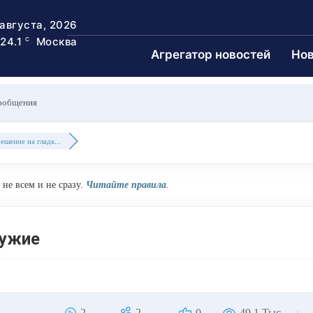
 августа, 2026
24.1
Москва
C
Агрегатор новостей
Нов
ообщения
ешение на гладк...
не всем и не сразу.
Читайте правила
.
ружие
2
2
0
49.1 Тыс.