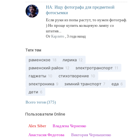
НА: Ищу фотографа для предметной
фотосъемки
Если руки из попы растут, то нужен фотограф.
) Но проще купить кольцевую лампу со
штатив...
От
Карлито
,
3 года назад
Теги тем
раменское
лирика
18
12
раменский район
электротранспорт
12
11
гаджеты
стихотворение
10
10
электроника
зимний транспорт
еда
9
7
6
дети
6
Всего тегов (375)
Пользователи Online
Alex Siber
Владлена Черненко
Анастасия Федотова
Виктория Чернышенко