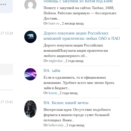
Помощь с закупкой из Китая под ключ
Помогу с закупкой на сайтах Taobao, 1688,
Пойзон. Работаю напрямую — без переплат.
Доставк...
От
baier-ru
,
2 месяца назад
Дорого покупаем акции Российских
.17 13:24
компаний практически любых ОАО и ПАО
Дорого покупаем акции Российских
компанийПокупаем акции практически
любого акционерного об...
От
migbroker
,
2 года назад
НА: займ
Если и одалживать, то в официальных
компаниях. Удобнее всего мне лично брать
займ в Бюджет...
От
koenn
,
2 года назад
.17 13:41
НА: Бизнес вашей мечты
Интересная идея. Отсутствие подобного
формата в вашем городе сулит большой
потенциал. Важн...
От
belkovskiy
,
2 года назад