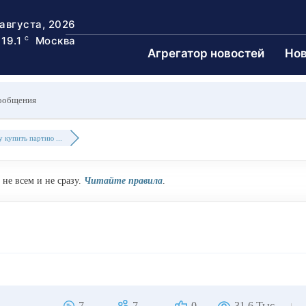
 августа, 2026
19.1
Москва
C
Агрегатор новостей
Нов
ообщения
 купить партию ...
не всем и не сразу.
Читайте правила
.
7
7
0
31.6 Тыс.