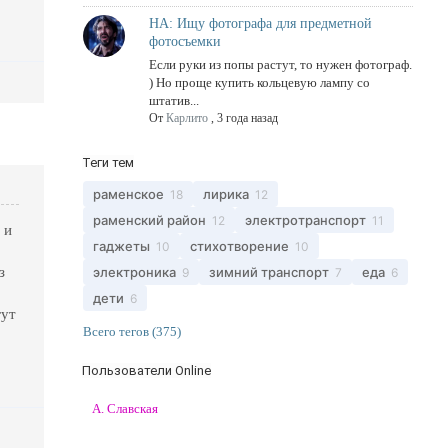
НА: Ищу фотографа для предметной
фотосъемки
Если руки из попы растут, то нужен фотограф.
) Но проще купить кольцевую лампу со
штатив...
От
Карлито
,
3 года назад
Теги тем
раменское
лирика
18
12
раменский район
электротранспорт
12
11
 и
гаджеты
стихотворение
10
10
з
электроника
зимний транспорт
еда
9
7
6
дети
6
гут
Всего тегов (375)
Пользователи Online
А. Славская