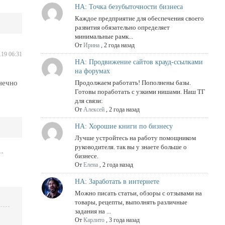
НА: Точка безубыточности бизнеса
Каждое предприятие для обеспечения своего
развития обязательно определяет
минимальные рамк...
От
Ирина
,
2 года назад
.19 06:31
НА: Продвижение сайтов крауд-ссылками
на форумах
нечно
Продолжаем работать! Пополнены базы.
Готовы поработать с узкими нишами. Наш ТГ
для связи:
От
Алексей
,
2 года назад
НА: Хорошие книги по бизнесу
Лучше устройтесь на работу помощником
руководителя. так вы у знаете больше о
бизнесе.
От
Елена
,
2 года назад
НА: Заработать в интернете
Можно писать статьи, обзоры с отзывами на
товары, рецепты, выполнять различные
задания на ...
От
Карлито
,
3 года назад