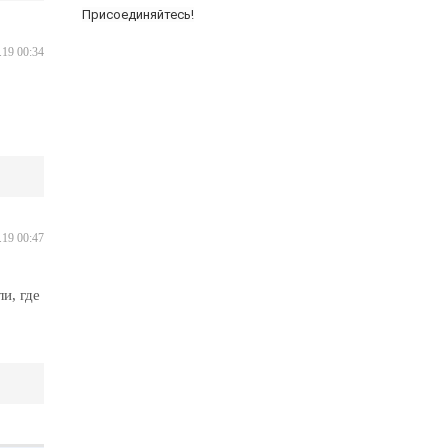
Присоединяйтесь!
.19 00:34
.19 00:47
и, где