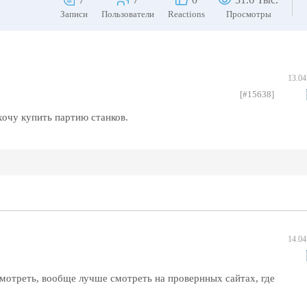
Записи
Пользователи
Reactions
Просмотры
13.04
[#15638]
хочу купить партию станков.
14.04
отреть, вообще лучше смотреть на провернных сайтах, где