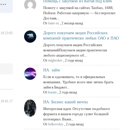
Помощь с закупкой из Китая под ключ
Помогу с закупкой на сайтах Taobao, 1688,
Пойзон. Работаю напрямую — без переплат.
Доставк...
От
baier-ru
,
2 месяца назад
Дорого покупаем акции Российских
.19 23:05
компаний практически любых ОАО и ПАО
Дорого покупаем акции Российских
компанийПокупаем акции практически
любого акционерного об...
От
migbroker
,
2 года назад
НА: займ
Если и одалживать, то в официальных
компаниях. Удобнее всего мне лично брать
займ в Бюджет...
От
koenn
,
2 года назад
.19 01:17
НА: Бизнес вашей мечты
Интересная идея. Отсутствие подобного
формата в вашем городе сулит большой
потенциал. Важн...
От
belkovskiy
,
2 года назад