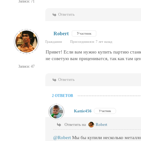
Записи: 71
Ответить
Robert
Участник
Гражданин
Присоединился: 7 лет назад
Привет! Если вам нужно купить партию станк
не советую вам прицениватся, так как там ц
Записи: 47
Ответить
2 ОТВЕТОВ
Kattie456
Участник
Ответить на
Robert
@Robert
Мы бы купили несколько металлоо