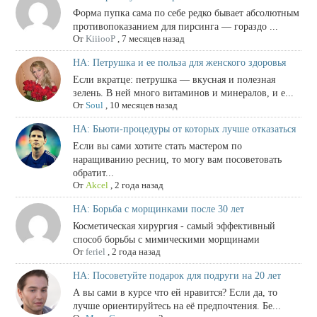
Форма пупка сама по себе редко бывает абсолютным
противопоказанием для пирсинга — гораздо ...
От
KiiiooP
,
7 месяцев назад
НА: Петрушка и ее польза для женского здоровья
Если вкратце: петрушка — вкусная и полезная
зелень. В ней много витаминов и минералов, и е...
От
Soul
,
10 месяцев назад
НА: Бьюти-процедуры от которых лучше отказаться
Если вы сами хотите стать мастером по
наращиванию ресниц, то могу вам посоветовать
обратит...
От
Akcel
,
2 года назад
НА: Борьба с морщинками после 30 лет
Косметическая хирургия - самый эффективный
способ борьбы с мимическими морщинами
От
feriel
,
2 года назад
НА: Посоветуйте подарок для подруги на 20 лет
А вы сами в курсе что ей нравится? Если да, то
лучше ориентируйтесь на её предпочтения. Бе...