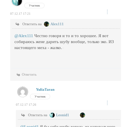
Участник
07.12.17 17:21
Ответить на
Alex111
@Alex111
Честно говоря и то и то хорошее. Я вот
собираюсь жене дарить шубу вообще, только эко. ИЗ
настоящего меха - жалко.
Ответить
YuliaTaran
Участник
07.12.17 17:26
Ответить на
Leonid1
@Leonid1
Я бы себе шубу хотела, из натурального