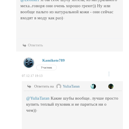
меха..говоря они очень хорошо греют)) Ну или
вообще пальто из натуральной кожи - они сейчас
входят в моду как раз)
Ответить
Kamikoto789
Участник
07.12.17 19:13
Ответить на
YuliaTaran
@YuliaTaran
Какие шубы вообще. лучше просто
купить теплый пуховик и не париться ни о
чем))