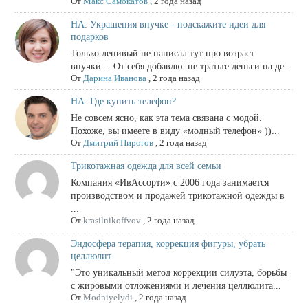
От
Макс Самокатов
,
2 года назад
НА: Украшения внучке - подскажите идеи для
подарков
Только ленивый не написал тут про возраст
внучки… От себя добавлю: не тратьте деньги на де...
От
Дарина Иванова
,
2 года назад
НА: Где купить телефон?
Не совсем ясно, как эта тема связана с модой.
Похоже, вы имеете в виду «модный телефон» ))...
От
Дмитрий Пирогов
,
2 года назад
Трикотажная одежда для всей семьи
Компания «ИвАссорти» с 2006 года занимается
производством и продажей трикотажной одежды в
...
От
krasilnikoffvov
,
2 года назад
Эндосфера терапия, коррекция фигуры, убрать
целлюлит
"Это уникальный метод коррекции силуэта, борьбы
с жировыми отложениями и лечения целлюлита...
От
Modniyelydi
,
2 года назад