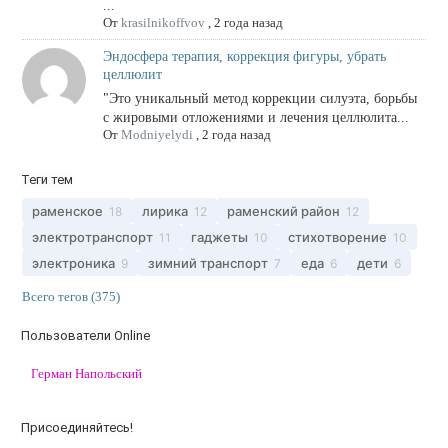
...
От
krasilnikoffvov
,
2 года назад
Эндосфера терапия, коррекция фигуры, убрать
целлюлит
"Это уникальный метод коррекции силуэта, борьбы
с жировыми отложениями и лечения целлюлита...
От
Modniyelydi
,
2 года назад
Теги тем
раменское
лирика
раменский район
18
12
12
электротранспорт
гаджеты
стихотворение
11
10
10
электроника
зимний транспорт
еда
дети
9
7
6
6
Всего тегов (375)
Пользователи Online
Герман Напольский
Присоединяйтесь!