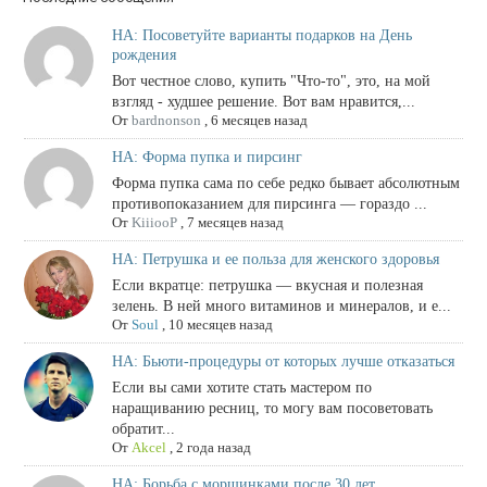
НА: Посоветуйте варианты подарков на День
рождения
Вот честное слово, купить "Что-то", это, на мой
взгляд - худшее решение. Вот вам нравится,...
От
bardnonson
,
6 месяцев назад
НА: Форма пупка и пирсинг
Форма пупка сама по себе редко бывает абсолютным
противопоказанием для пирсинга — гораздо ...
От
KiiiooP
,
7 месяцев назад
НА: Петрушка и ее польза для женского здоровья
Если вкратце: петрушка — вкусная и полезная
зелень. В ней много витаминов и минералов, и е...
От
Soul
,
10 месяцев назад
НА: Бьюти-процедуры от которых лучше отказаться
Если вы сами хотите стать мастером по
наращиванию ресниц, то могу вам посоветовать
обратит...
От
Akcel
,
2 года назад
НА: Борьба с морщинками после 30 лет