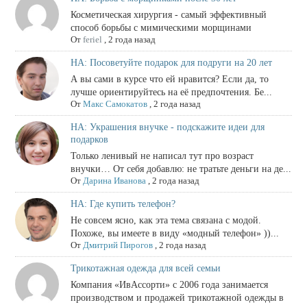
Косметическая хирургия - самый эффективный
способ борьбы с мимическими морщинами
От
feriel
,
2 года назад
НА: Посоветуйте подарок для подруги на 20 лет
А вы сами в курсе что ей нравится? Если да, то
лучше ориентируйтесь на её предпочтения. Бе...
От
Макс Самокатов
,
2 года назад
НА: Украшения внучке - подскажите идеи для
подарков
Только ленивый не написал тут про возраст
внучки… От себя добавлю: не тратьте деньги на де...
От
Дарина Иванова
,
2 года назад
НА: Где купить телефон?
Не совсем ясно, как эта тема связана с модой.
Похоже, вы имеете в виду «модный телефон» ))...
От
Дмитрий Пирогов
,
2 года назад
Трикотажная одежда для всей семьи
Компания «ИвАссорти» с 2006 года занимается
производством и продажей трикотажной одежды в