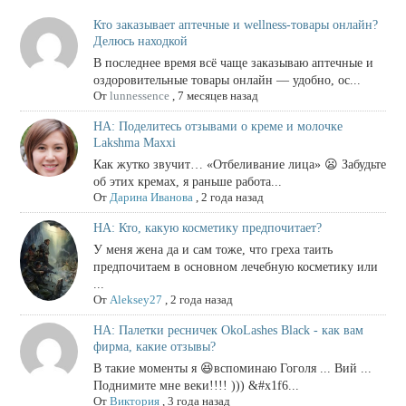
Кто заказывает аптечные и wellness-товары онлайн?
Делюсь находкой
В последнее время всё чаще заказываю аптечные и
оздоровительные товары онлайн — удобно, ос...
От
lunnessence
,
7 месяцев назад
НА: Поделитесь отзывами о креме и молочке
Lakshma Maxxi
Как жутко звучит… «Отбеливание лица» 😦 Забудьте
об этих кремах, я раньше работа...
От
Дарина Иванова
,
2 года назад
НА: Кто, какую косметику предпочитает?
У меня жена да и сам тоже, что греха таить
предпочитаем в основном лечебную косметику или
...
От
Aleksey27
,
2 года назад
НА: Палетки ресничек OkoLashes Black - как вам
фирма, какие отзывы?
В такие моменты я 😆вспоминаю Гоголя ... Вий ...
Поднимите мне веки!!!! ))) &#x1f6...
От
Виктория
,
3 года назад