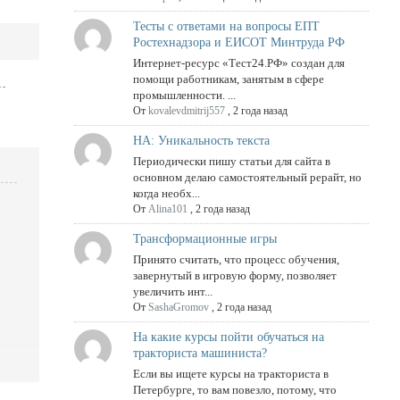
Тесты с ответами на вопросы ЕПТ
Ростехнадзора и ЕИСОТ Минтруда РФ
Интернет-ресурс «Тест24.РФ» создан для
помощи работникам, занятым в сфере
промышленности. ...
От
kovalevdmitrij557
,
2 года назад
НА: Уникальность текста
Периодически пишу статьи для сайта в
основном делаю самостоятельный рерайт, но
когда необх...
От
Alina101
,
2 года назад
Трансформационные игры
Принято считать, что процесс обучения,
завернутый в игровую форму, позволяет
увеличить инт...
От
SashaGromov
,
2 года назад
На какие курсы пойти обучаться на
тракториста машиниста?
Если вы ищете курсы на тракториста в
Петербурге, то вам повезло, потому, что