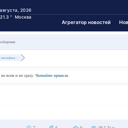
 августа, 2026
21.3
Москва
C
Агрегатор новостей
Нов
ообщения
квалифика...
не всем и не сразу.
Читайте правила
.
7
6
0
38.5 Тыс.