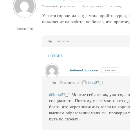
Уважаемый гражданин
Присоединился: 10 лет назад
У нас в городе мало где моно пройти курсы,
повышение на работе, но боюсь, что пролечу,
Записи: 226
Ответить
1 ОТВЕТ
ЛюбовьСергеевн
Участник
Ответить на
inna27_1
@inna27_1
Многие сейчас так, учатся, а 
специалиста. Поэтому у нас много кто с 
благо, что через знакомых взяли на хоро
высшем образовании мало ли...проверки 
путь по своему.