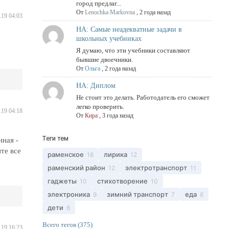
город предлаг...
От
Lenochka Markovna
,
2 года назад
.19 04:03
НА: Самые неадекватные задачи в
школьных учебниках
Я думаю, что эти учебники составляют
бывшие двоечники.
От
Ольга
,
2 года назад
НА: Диплом
Не стоит это делать. Работодатель его сможет
легко проверить.
.19 04:18
От
Кира
,
3 года назад
Теги тем
ная -
те все
раменское
лирика
18
12
раменский район
электротранспорт
12
11
гаджеты
стихотворение
10
10
электроника
зимний транспорт
еда
9
7
6
дети
6
Всего тегов (375)
.19 16:23