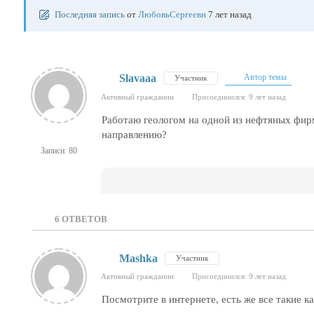
Последняя запись
от
ЛюбовьСергеевн
7 лет назад
Slavaаа
Автор темы
Участник
Активный гражданин
Присоединился: 9 лет назад
Работаю геологом на одной из нефтяных фир
направлению?
Записи: 80
6
ОТВЕТОВ
Mashka
Участник
Активный гражданин
Присоединился: 9 лет назад
Посмотрите в интернете, есть же все такие к