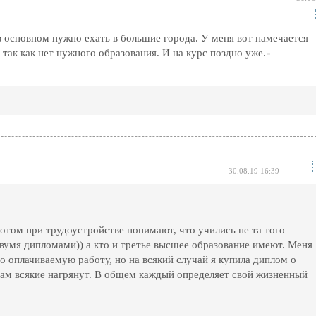
 в основном нужно ехать в большие города. У меня вот намечается
 так как нет нужного образования. И на курс поздно уже.
30.08.19 16:39
потом при трудоустройстве понимают, что учились не та того
двумя дипломами)) а кто и третье высшее образование имеют. Меня
шо оплачиваемую работу, но на всякий случай я купила диплом о
там всякие нагрянут. В общем каждый определяет свой жизненный