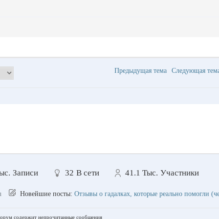
Предыдущая тема
Следующая те
ыс.
Записи
32
В сети
41.1 Тыс.
Участники
u
Новейшие посты:
Отзывы о гадалках, которые реально помогли (ч
рум содержит непрочитанные сообщения