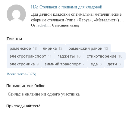
НА: Стеллажи с полками для кладовой
Для дачной кладовки оптимальны металлические
сборные стеллажи (типа «Леруа», «Металлист») ...
От
rachelm
,
6 месяцев назад
Теги тем
раменское
лирика
раменский район
18
12
12
электротранспорт
гаджеты
стихотворение
11
10
10
электроника
зимний транспорт
еда
дети
9
7
6
6
Всего тегов (375)
Пользователи Online
Сейчас в онлайне ни одного участника
Присоединяйтесь!