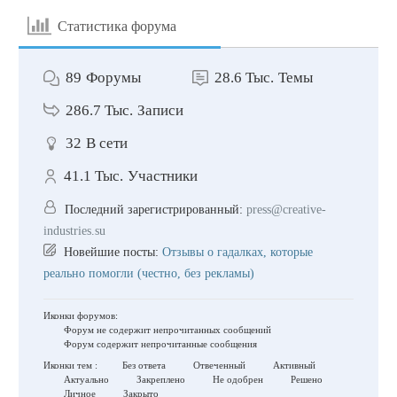
Статистика форума
89
Форумы
28.6 Тыс.
Темы
286.7 Тыс.
Записи
32
В сети
41.1 Тыс.
Участники
Последний зарегистрированный:
press@creative-
industries.su
Новейшие посты:
Отзывы о гадалках, которые
реально помогли (честно, без рекламы)
Иконки форумов:
Форум не содержит непрочитанных сообщений
Форум содержит непрочитанные сообщения
Иконки тем :
Без ответа
Отвеченный
Активный
Актуально
Закреплено
Не одобрен
Решено
Личное
Закрыто