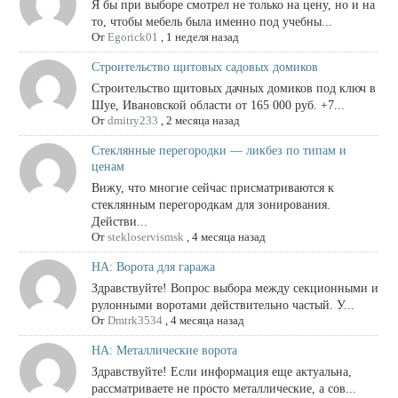
Я бы при выборе смотрел не только на цену, но и на
то, чтобы мебель была именно под учебны...
От
Egorick01
,
1 неделя назад
Строительство щитовых садовых домиков
Строительство щитовых дачных домиков под ключ в
Шуе, Ивановской области от 165 000 руб. +7...
От
dmitry233
,
2 месяца назад
Стеклянные перегородки — ликбез по типам и
ценам
Вижу, что многие сейчас присматриваются к
стеклянным перегородкам для зонирования.
Действи...
От
stekloservismsk
,
4 месяца назад
НА: Ворота для гаража
Здравствуйте! Вопрос выбора между секционными и
рулонными воротами действительно частый. У...
От
Dmtrk3534
,
4 месяца назад
НА: Металлические ворота
Здравствуйте! Если информация еще актуальна,
рассматриваете не просто металлические, а сов...