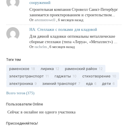
сооружений
Строительная компания Стровелл Санкт-Петербург
занимается проектированием и строительством...
От
artemstrowell
,
6 месяцев назад
НА: Стеллажи с полками для кладовой
Для дачной кладовки оптимальны металлические
сборные стеллажи (типа «Леруа», «Металлист») ...
От
rachelm
,
6 месяцев назад
Теги тем
раменское
лирика
раменский район
18
12
12
электротранспорт
гаджеты
стихотворение
11
10
10
электроника
зимний транспорт
еда
дети
9
7
6
6
Всего тегов (375)
Пользователи Online
Сейчас в онлайне ни одного участника
Присоединяйтесь!