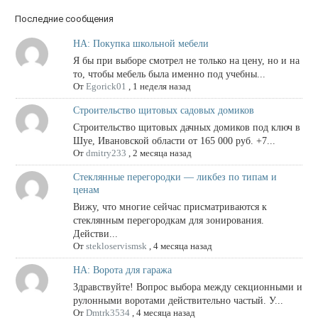
Последние сообщения
НА: Покупка школьной мебели
Я бы при выборе смотрел не только на цену, но и на
то, чтобы мебель была именно под учебны...
От
Egorick01
,
1 неделя назад
Строительство щитовых садовых домиков
Строительство щитовых дачных домиков под ключ в
Шуе, Ивановской области от 165 000 руб. +7...
От
dmitry233
,
2 месяца назад
Стеклянные перегородки — ликбез по типам и
ценам
Вижу, что многие сейчас присматриваются к
стеклянным перегородкам для зонирования.
Действи...
От
stekloservismsk
,
4 месяца назад
НА: Ворота для гаража
Здравствуйте! Вопрос выбора между секционными и
рулонными воротами действительно частый. У...
От
Dmtrk3534
,
4 месяца назад