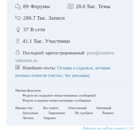
89
Форумы
28.6 Тыс.
Темы
286.7 Тыс.
Записи
37
В сети
41.1 Тыс.
Участники
Последний зарегистрированный:
press@creative-
industries.su
Новейшие посты:
Отзывы о гадалках, которые
реально помогли (честно, без рекламы)
Иконки форумов:
Форум не содержит непрочитанных сообщений
Форум содержит непрочитанные сообщения
Иконки тем :
Без ответа
Отвеченный
Активный
Актуально
Закреплено
Не одобрен
Решено
Личное
Закрыто
Работает на wpForo version 3.1.4