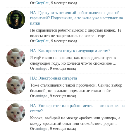
От
GreyCat
,
9 месяцев назад
НА: Где купить отличный робот-пылесос с долгой
гарантией? Подскажите, а то жена уже наступает на
пятки!
Не справляется робот-пылесос с шерстью кошек. Те
волосы что не закрепились на ковре - еще ...
От
GreyCat
,
9 месяцев назад
НА: Как провести отпуск следующим летом?
Я ещё точно не решила, как проводить отпуск в
следующем году, но хочется что-то спокойное ...
От
amingo
,
9 месяцев назад
НА: Электронная сигарета
Тоже сталкивался с такой проблемой. Сейчас выбор
большой, но реально нормальные точки найт...
От
amingo
,
9 месяцев назад
НА: Университет или работа мечты — что важнее на
старте?
Короче, выбирай не между «работа или универ», а
между «реальный опыт или спокойствие родит...
От
amingo
,
9 месяцев назад