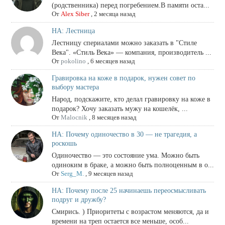
(родственника) перед погребением.В памяти оста...
От
Alex Siber
,
2 месяца назад
НА: Лестница
Лестницу спериалами можно заказать в "Стиле
Века". «Стиль Века» — компания, производитель ...
От
pokolino
,
6 месяцев назад
Гравировка на коже в подарок, нужен совет по
выбору мастера
Народ, подскажите, кто делал гравировку на коже в
подарок? Хочу заказать мужу на кошелёк, ...
От
Malocnik
,
8 месяцев назад
НА: Почему одиночество в 30 — не трагедия, а
роскошь
Одиночество — это состояние ума. Можно быть
одиноким в браке, а можно быть полноценным в о...
От
Serg_M.
,
9 месяцев назад
НА: Почему после 25 начинаешь переосмысливать
подруг и дружбу?
Смирись. ) Приоритеты с возрастом меняются, да и
времени на треп остается все меньше, особ...