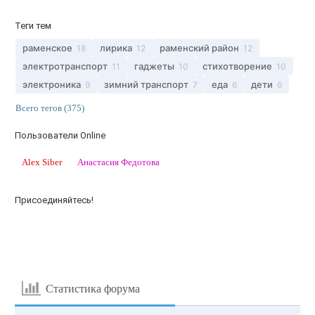
Теги тем
раменское
лирика
раменский район
18
12
12
электротранспорт
гаджеты
стихотворение
11
10
10
электроника
зимний транспорт
еда
дети
9
7
6
6
Всего тегов (375)
Пользователи Online
Alex Siber
Анастасия Федотова
Присоединяйтесь!
Статистика форума