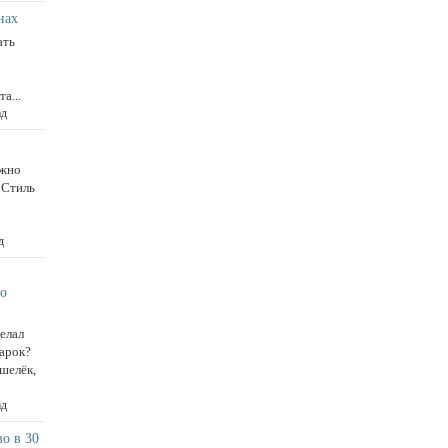
нах
ать
а...
ад
ожно
 «Стиль
д
по
делал
дарок?
ошелёк,
ад
о в 30