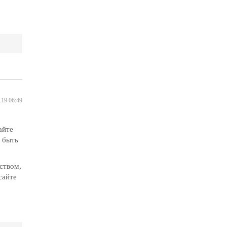
.19 06:49
айте
т быть
ством,
сайте