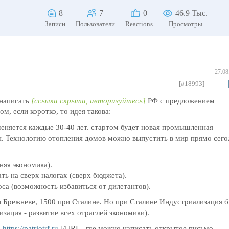
8
7
0
46.9 Тыс.
Записи
Пользователи
Reactions
Просмотры
27.08
[#18993]
 написать
[ссылка скрыта, авторизуйтесь]
РФ с предложением
м, если коротко, то идея такова:
еняется каждые 30-40 лет. стартом будет новая промышленная
ен. Технологию отопления домов можно выпустить в мир прямо сего
няя экономика).
ть на сверх налогах (сверх бюджета).
са (возможность избавиться от дилетантов).
и Брежневе, 1500 при Сталине. Но при Сталине Индустриализация б
зация - развитие всех отраслей экономики).
]
https://patriotrf.ru
[/URL , где можно написать открытое письмо