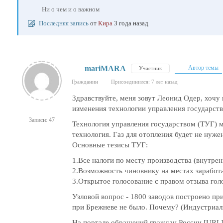
Ни о чем и о важном
Последняя запись
от
Кира
3 года назад
mariMARA
Автор темы
Участник
Гражданин
Присоединился: 7 лет назад
Здравствуйте, меня зовут Леонид Одер, хочу
изменения технологии управления государство
Записи: 47
Технология управления государством (ТУГ) м
технология. Газ для отопления будет не нуж
Основные тезисы ТУГ:
1.Все налоги по месту производства (внутрен
2.Возможность чиновнику на местах заработа
3.Открытое голосование с правом отзыва голо
Узловой вопрос - 1800 заводов построено пр
при Брежневе не было. Почему? (Индустриали
На портале обращений граждан России [URL