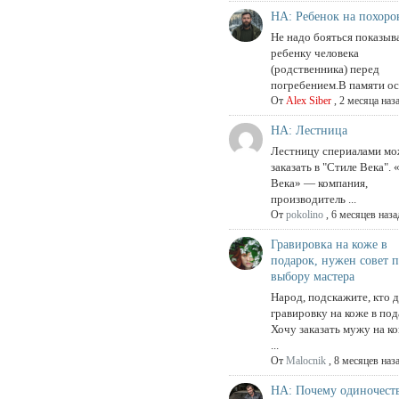
НА: Ребенок на похоро
Не надо бояться показыв
ребенку человека
(родственника) перед
погребением.В памяти ост
От
Alex Siber
,
2 месяца наз
НА: Лестница
Лестницу спериалами м
заказать в "Стиле Века".
Века» — компания,
производитель ...
От
pokolino
,
6 месяцев наза
Гравировка на коже в
подарок, нужен совет 
выбору мастера
Народ, подскажите, кто 
гравировку на коже в по
Хочу заказать мужу на к
...
От
Malocnik
,
8 месяцев наз
НА: Почему одиночеств