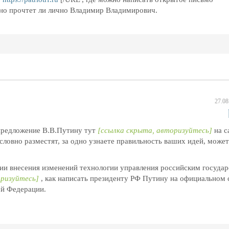
 но прочтет ли лично Владимир Владимирович.
27.08
 предложение В.В.Путину тут
[ссылка скрыта, авторизуйтесь]
на с
словно разместят, за одно узнаете правильность ваших идей, може
рии внесения изменений технологии управления российским государ
оризуйтесь]
, как написать президенту РФ Путину на официальном 
ой Федерации.