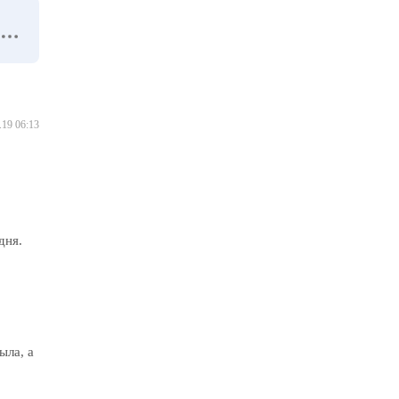
.19 06:13
дня.
ыла, а