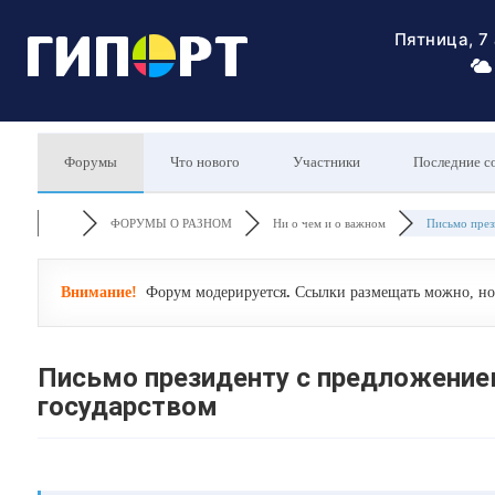
Пятница, 7
Форумы
Что нового
Участники
Последние с
ФОРУМЫ О РАЗНОМ
Ни о чем и о важном
Письмо прези
Внимание!
Форум модерируется
.
Ссылки размещать можно, но 
Письмо президенту с предложение
государством