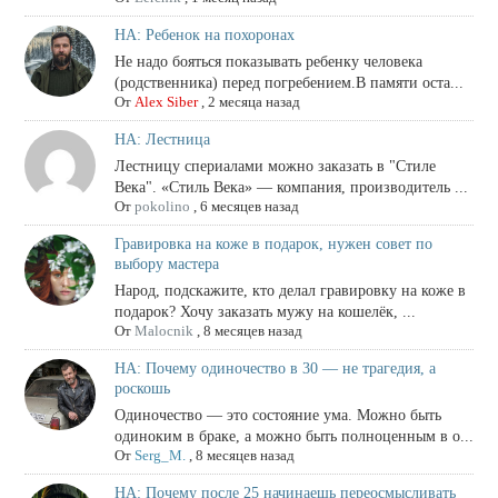
НА: Ребенок на похоронах
Не надо бояться показывать ребенку человека
(родственника) перед погребением.В памяти оста...
От
Alex Siber
,
2 месяца назад
НА: Лестница
Лестницу спериалами можно заказать в "Стиле
Века". «Стиль Века» — компания, производитель ...
От
pokolino
,
6 месяцев назад
Гравировка на коже в подарок, нужен совет по
выбору мастера
Народ, подскажите, кто делал гравировку на коже в
подарок? Хочу заказать мужу на кошелёк, ...
От
Malocnik
,
8 месяцев назад
НА: Почему одиночество в 30 — не трагедия, а
роскошь
Одиночество — это состояние ума. Можно быть
одиноким в браке, а можно быть полноценным в о...
От
Serg_M.
,
8 месяцев назад
НА: Почему после 25 начинаешь переосмысливать