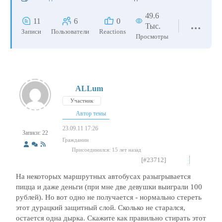
49.6
11
6
0
Тыс.
Записи
Пользователи
Reactions
Просмотры
ALLum
Участник
Автор темы
23.09.11 17:26
Записи: 22
Гражданин
Присоединился: 15 лет назад
[#23712]
На некоторых маршрутных автобусах разыгрывается
пицца и даже деньги (при мне две девушки выиграли 100
рублей). Но вот одно не получается - нормально стереть
этот дурацкий защитный слой. Сколько не старался,
остается одна дырка. Скажите как правильно стирать этот