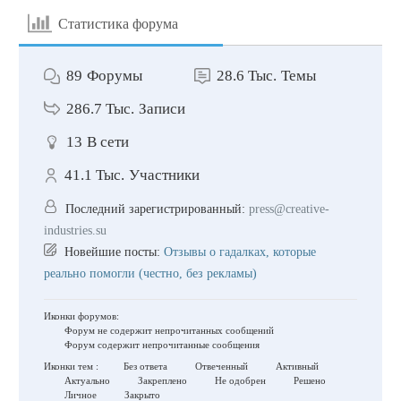
Статистика форума
89
Форумы
28.6 Тыс.
Темы
286.7 Тыс.
Записи
13
В сети
41.1 Тыс.
Участники
Последний зарегистрированный:
press@creative-
industries.su
Новейшие посты:
Отзывы о гадалках, которые
реально помогли (честно, без рекламы)
Иконки форумов:
Форум не содержит непрочитанных сообщений
Форум содержит непрочитанные сообщения
Иконки тем :
Без ответа
Отвеченный
Активный
Актуально
Закреплено
Не одобрен
Решено
Личное
Закрыто