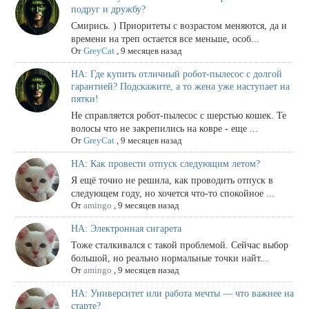
подруг и дружбу?
Смирись. ) Приоритеты с возрастом меняются, да и
времени на треп остается все меньше, особ...
От
GreyCat
,
9 месяцев назад
НА: Где купить отличный робот-пылесос с долгой
гарантией? Подскажите, а то жена уже наступает на
пятки!
Не справляется робот-пылесос с шерстью кошек. Те
волосы что не закрепились на ковре - еще ...
От
GreyCat
,
9 месяцев назад
НА: Как провести отпуск следующим летом?
Я ещё точно не решила, как проводить отпуск в
следующем году, но хочется что-то спокойное ...
От
amingo
,
9 месяцев назад
НА: Электронная сигарета
Тоже сталкивался с такой проблемой. Сейчас выбор
большой, но реально нормальные точки найт...
От
amingo
,
9 месяцев назад
НА: Университет или работа мечты — что важнее на
старте?