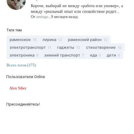
Короче, выбирай не между «работа или универ», а
между «реальный опыт или спокойствие родит...
От
amingo
,
9 месяцев назад
Теги тем
раменское
лирика
раменский район
18
12
12
электротранспорт
гаджеты
стихотворение
11
10
10
электроника
зимний транспорт
еда
дети
9
7
6
6
Всего тегов (375)
Пользователи Online
Alex Siber
Присоединяйтесь!