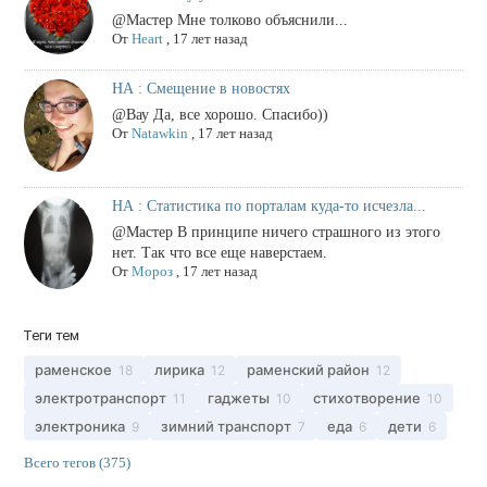
@Мастер Мне толково объяснили...
От
Heart
,
17 лет назад
НА : Смещение в новостях
@Вау Да, все хорошо. Спасибо))
От
Natawkin
,
17 лет назад
НА : Статистика по порталам куда-то исчезла...
@Мастер В принципе ничего страшного из этого
нет. Так что все еще наверстаем.
От
Мороз
,
17 лет назад
Теги тем
раменское
лирика
раменский район
18
12
12
электротранспорт
гаджеты
стихотворение
11
10
10
электроника
зимний транспорт
еда
дети
9
7
6
6
Всего тегов (375)