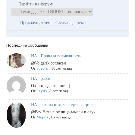
Перейти на форум:
Предыдущая тема
Следующая тема
Последние сообщения
НА : Пропала возможность
@Volgarik согласен
От
Specter
,
18 лет назад
НА : работа
Ох и предложение...)
От
Leyris
,
8 лет назад
НА : афиша нижегородского цирка
@Вау Нет не от лица-мысли в слух.
От
Мороз
,
16 лет назад