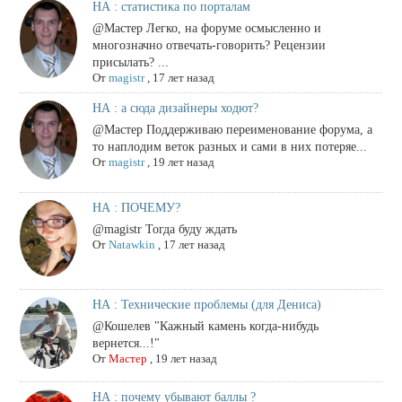
НА : статистика по порталам
@Мастер Легко, на форуме осмысленно и
многозначно отвечать-говорить? Рецензии
присылать? ...
От
magistr
,
17 лет назад
НА : а сюда дизайнеры ходют?
@Мастер Поддерживаю переименование форума, а
то наплодим веток разных и сами в них потеряе...
От
magistr
,
19 лет назад
НА : ПОЧЕМУ?
@magistr Тогда буду ждать
От
Natawkin
,
17 лет назад
НА : Технические проблемы (для Дениса)
@Кошелев "Кажный камень когда-нибудь
вернется...!"
От
Мастер
,
19 лет назад
НА : почему убывают баллы ?