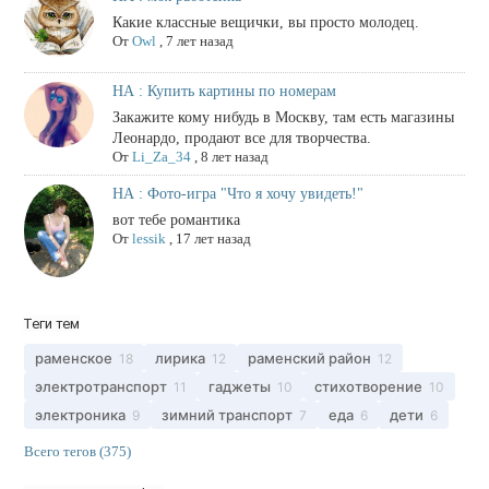
Какие классные вещички, вы просто молодец.
От
Оwl
,
7 лет назад
НА : Купить картины по номерам
Закажите кому нибудь в Москву, там есть магазины
Леонардо, продают все для творчества.
От
Li_Za_34
,
8 лет назад
НА : Фото-игра "Что я хочу увидеть!"
вот тебе романтика
От
lessik
,
17 лет назад
Теги тем
раменское
лирика
раменский район
18
12
12
электротранспорт
гаджеты
стихотворение
11
10
10
электроника
зимний транспорт
еда
дети
9
7
6
6
Всего тегов (375)