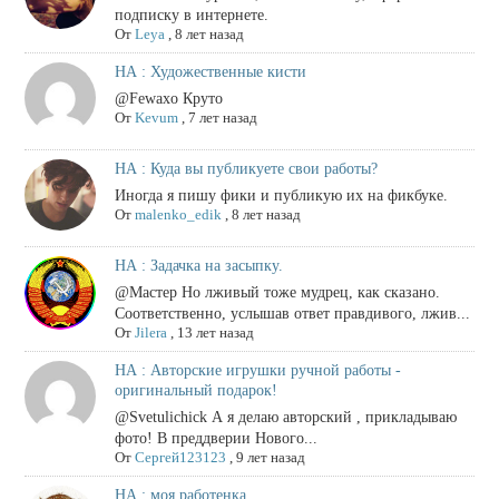
подписку в интернете.
От
Leya
,
8 лет назад
НА : Художественные кисти
@Fewaxo Круто
От
Kevum
,
7 лет назад
НА : Куда вы публикуете свои работы?
Иногда я пишу фики и публикую их на фикбуке.
От
malenko_edik
,
8 лет назад
НА : Задачка на засыпку.
@Мастер Но лживый тоже мудрец, как сказано.
Соответственно, услышав ответ правдивого, лжив...
От
Jilera
,
13 лет назад
НА : Авторские игрушки ручной работы -
оригинальный подарок!
@Svetulichick А я делаю авторский , прикладываю
фото! В преддверии Нового...
От
Сергей123123
,
9 лет назад
НА : моя работенка