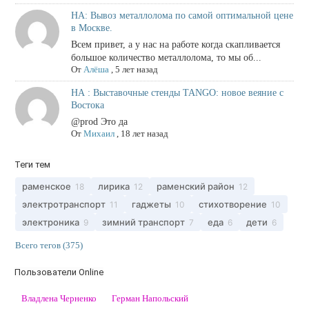
НА: Вывоз металлолома по самой оптимальной цене
в Москве.
Всем привет, а у нас на работе когда скапливается
большое количество металлолома, то мы об...
От
Алёша
,
5 лет назад
НА : Выставочные стенды TANGO: новое веяние с
Востока
@prod Это да
От
Михаил
,
18 лет назад
Теги тем
раменское
лирика
раменский район
18
12
12
электротранспорт
гаджеты
стихотворение
11
10
10
электроника
зимний транспорт
еда
дети
9
7
6
6
Всего тегов (375)
Пользователи Online
Владлена Черненко
Герман Напольский