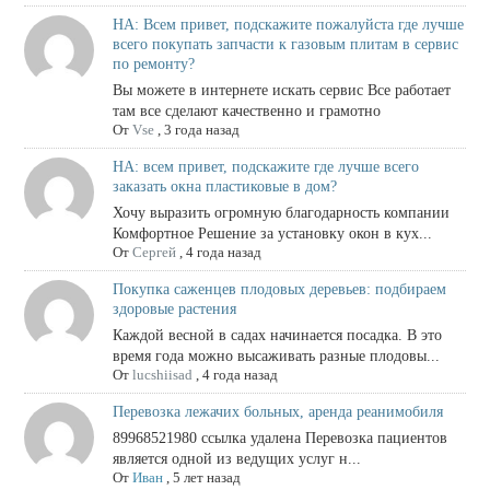
НА: Всем привет, подскажите пожалуйста где лучше
всего покупать запчасти к газовым плитам в сервис
по ремонту?
Вы можете в интернете искать сервис Все работает
там все сделают качественно и грамотно
От
Vse
,
3 года назад
НА: всем привет, подскажите где лучше всего
заказать окна пластиковые в дом?
Хочу выразить огромную благодарность компании
Комфортное Решение за установку окон в кух...
От
Сергей
,
4 года назад
Покупка саженцев плодовых деревьев: подбираем
здоровые растения
Каждой весной в садах начинается посадка. В это
время года можно высаживать разные плодовы...
От
lucshiisad
,
4 года назад
Перевозка лежачих больных, аренда реанимобиля
89968521980 ссылка удалена Перевозка пациентов
является одной из ведущих услуг н...
От
Иван
,
5 лет назад