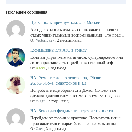
Последние сообщения
Прокат яхты премиум-класса в Москве
Аренда яхты премиум-класса позволит наполнить
отдых удивительными воспоминаниями. Это пред...
От
Victoriya27
,
2 месяца назад
Кофемашины для АЗС в аренду
Если вы управляете магазином, супермаркетом или
автозаправочной станцией, качественный коф...
От
Akcel
,
1 год назад
НА: Ремонт сотовых телефонов, iPhone
2G/3G/3GS/4, смартфонов и т.д.
Попробуйте еще обратится в Джаст Яблоко, там
сделают диагностику и возможно смогут предлож...
От
misgri
,
2 года назад
НА: Бетон для фундамента перекрытий и стен
Перейдем от теории к практике. Посмотреть цены
производителя и марки бетона со всевозможны...
От
Олег
,
3 года назад