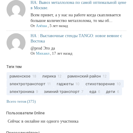
НА: Вывоз металлолома по самой оптимальной цене
в Москве.
Всем привет, а у нас на работе когда скапливается
большое количество металлолома, то мы об...
От
Алёша
,
5 лет назад
НА : Выставочные стенды TANGO: новое веяние с
Востока
@prod Это да
От
Михаил
,
17 лет назад
Теги тем
раменское
лирика
раменский район
18
12
12
электротранспорт
гаджеты
стихотворение
11
10
10
электроника
зимний транспорт
еда
дети
9
7
6
6
Всего тегов (375)
Пользователи Online
Сейчас в онлайне ни одного участника
Присоединяйтесь!