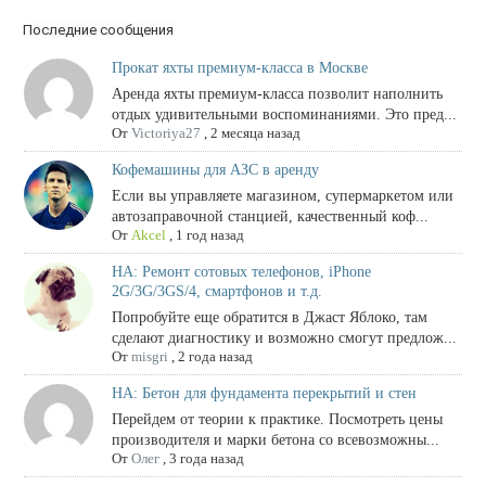
Последние сообщения
Прокат яхты премиум-класса в Москве
Аренда яхты премиум-класса позволит наполнить
отдых удивительными воспоминаниями. Это пред...
От
Victoriya27
,
2 месяца назад
Кофемашины для АЗС в аренду
Если вы управляете магазином, супермаркетом или
автозаправочной станцией, качественный коф...
От
Akcel
,
1 год назад
НА: Ремонт сотовых телефонов, iPhone
2G/3G/3GS/4, смартфонов и т.д.
Попробуйте еще обратится в Джаст Яблоко, там
сделают диагностику и возможно смогут предлож...
От
misgri
,
2 года назад
НА: Бетон для фундамента перекрытий и стен
Перейдем от теории к практике. Посмотреть цены
производителя и марки бетона со всевозможны...
От
Олег
,
3 года назад