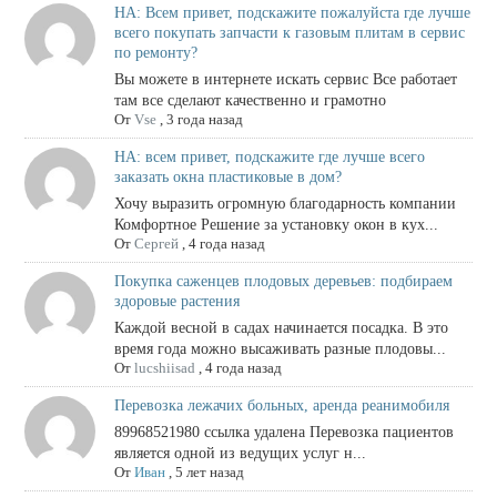
НА: Всем привет, подскажите пожалуйста где лучше
всего покупать запчасти к газовым плитам в сервис
по ремонту?
Вы можете в интернете искать сервис Все работает
там все сделают качественно и грамотно
От
Vse
,
3 года назад
НА: всем привет, подскажите где лучше всего
заказать окна пластиковые в дом?
Хочу выразить огромную благодарность компании
Комфортное Решение за установку окон в кух...
От
Сергей
,
4 года назад
Покупка саженцев плодовых деревьев: подбираем
здоровые растения
Каждой весной в садах начинается посадка. В это
время года можно высаживать разные плодовы...
От
lucshiisad
,
4 года назад
Перевозка лежачих больных, аренда реанимобиля
89968521980 ссылка удалена Перевозка пациентов
является одной из ведущих услуг н...
От
Иван
,
5 лет назад