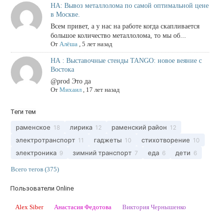
НА: Вывоз металлолома по самой оптимальной цене
в Москве.
Всем привет, а у нас на работе когда скапливается
большое количество металлолома, то мы об...
От
Алёша
,
5 лет назад
НА : Выставочные стенды TANGO: новое веяние с
Востока
@prod Это да
От
Михаил
,
17 лет назад
Теги тем
раменское
лирика
раменский район
18
12
12
электротранспорт
гаджеты
стихотворение
11
10
10
электроника
зимний транспорт
еда
дети
9
7
6
6
Всего тегов (375)
Пользователи Online
Alex Siber
Анастасия Федотова
Виктория Чернышенко