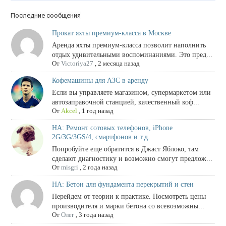
Последние сообщения
Прокат яхты премиум-класса в Москве
Аренда яхты премиум-класса позволит наполнить
отдых удивительными воспоминаниями. Это пред...
От
Victoriya27
,
2 месяца назад
Кофемашины для АЗС в аренду
Если вы управляете магазином, супермаркетом или
автозаправочной станцией, качественный коф...
От
Akcel
,
1 год назад
НА: Ремонт сотовых телефонов, iPhone
2G/3G/3GS/4, смартфонов и т.д.
Попробуйте еще обратится в Джаст Яблоко, там
сделают диагностику и возможно смогут предлож...
От
misgri
,
2 года назад
НА: Бетон для фундамента перекрытий и стен
Перейдем от теории к практике. Посмотреть цены
производителя и марки бетона со всевозможны...
От
Олег
,
3 года назад