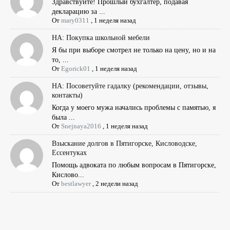
Здравствуйте! Прошлый бухгалтер, подавая
декларацию за ...
От
mary0311
,
1 неделя назад
НА: Покупка школьной мебели
Я бы при выборе смотрел не только на цену, но и на
то, ...
От
Egorick01
,
1 неделя назад
НА: Посоветуйте гадалку (рекомендации, отзывы,
контакты)
Когда у моего мужа начались проблемы с памятью, я
была ...
От
Snejnaya2016
,
1 неделя назад
Взыскание долгов в Пятигорске, Кисловодске,
Ессентуках
Помощь адвоката по любым вопросам в Пятигорске,
Кислово...
От
bestlawyer
,
2 недели назад