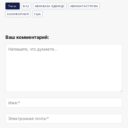
Теги:
B-52
АВИАБАЗА ЭДВАРДС
АВИАКАТАСТРОФА
КАЛИФОРНИЯ
США
Ваш комментарий:
Напишите,
что
Им
думаете...
Эле
поч