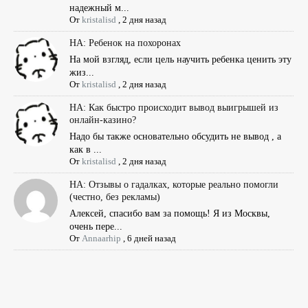
надежный м...
От
kristalisd
,
2 дня назад
НА: Ребенок на похоронах
На мой взгляд, если цель научить ребенка ценить эту
жиз...
От
kristalisd
,
2 дня назад
НА: Как быстро происходит вывод выигрышей из
онлайн-казино?
Надо бы также основательно обсудить не вывод , а
как в ...
От
kristalisd
,
2 дня назад
НА: Отзывы о гадалках, которые реально помогли
(честно, без рекламы)
Алексей, спасибо вам за помощь! Я из Москвы,
очень пере...
От
Annaarhip
,
6 дней назад